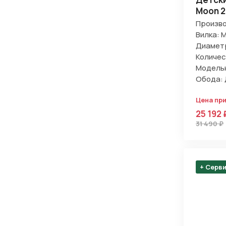
Moon 2
Произво
Вилка: 
Диаметр
Количес
Модельн
Обода: 
Цена при
25 192 
31 490 ₽
+ Серв