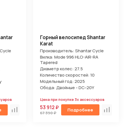
antar
Горный велосипед Shantar
Karat
Cycle
Производитель: Shantar Cycle
Вилка: Mode 996 HLO-AIR-RA
Tapered
Диаметр колес: 27.5
8
Количество скоростей: 10
Модельный год: 2025
Y
Обода: Двойные - DC-20Y
суаров
Цена при покупке 3х аксессуаров
53 912 ₽
е
Подробнее
Сравнить
Сравнить
67 390 ₽