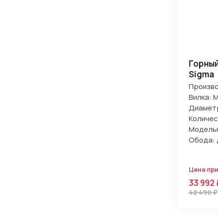
Горный
Sigma
Произво
Вилка: 
Диаметр
Количес
Модельн
Обода:
Цена при
33 992 
42 490 ₽