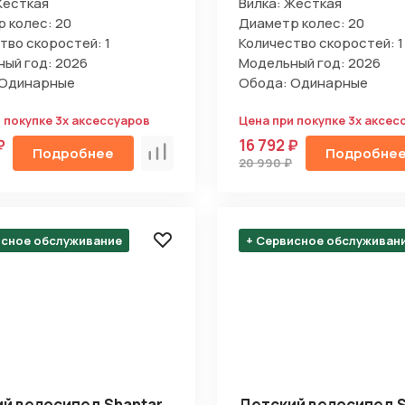
Жесткая
Вилка: Жесткая
 колес: 20
Диаметр колес: 20
тво скоростей: 1
Количество скоростей: 1
ый год: 2026
Модельный год: 2026
 Одинарные
Обода: Одинарные
 покупке 3х аксессуаров
Цена при покупке 3х аксес
₽
16 792 ₽
Подробнее
Подробне
Сравнить
20 990 ₽
исное обслуживание
+ Сервисное обслуживан
й велосипед Shantar
Детский велосипед S