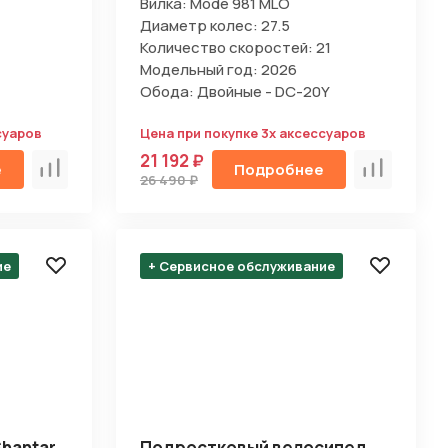
Вилка: Mode 981 MLO
Диаметр колес: 27.5
Количество скоростей: 21
Модельный год: 2026
Обода: Двойные - DC-20Y
суаров
Цена при покупке 3х аксессуаров
21 192 ₽
е
Подробнее
Сравнить
Сравнить
26 490 ₽
ие
+ Сервисное обслуживание
hantar
Подростковый велосипед