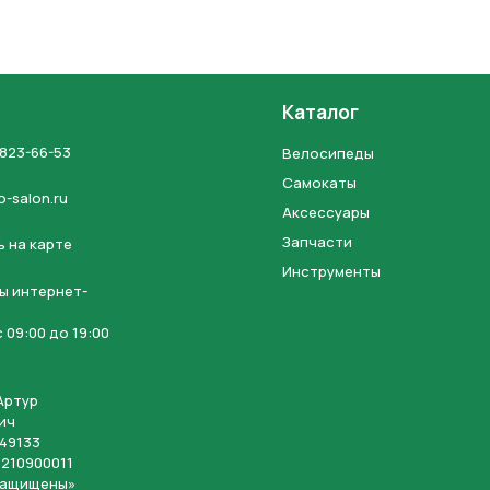
Каталог
 823-66-53
Велосипеды
Самокаты
o-salon.ru
Аксессуары
Запчасти
 на карте
Инструменты
ы интернет-
 09:00 до 19:00
Артур
ич
49133
210900011
защищены»