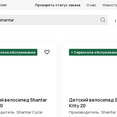
ссии
Проверить статус заказа
О нас
Новост
исное обслуживание
+ Сервисное обслуживан
й велосипед Shantar
Детский велосипед S
20
Kitty 20
дитель: Shantar Cycle
Производитель: Shantar 