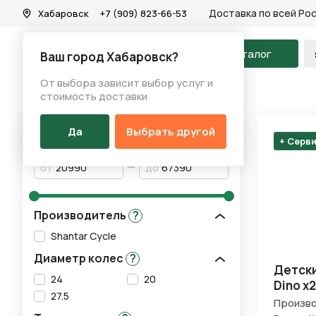
Доставка по всей Ро
Хабаровск
+7 (909) 823-66-53
На главную
Каталог
Ваш город Хабаровск?
От выбора зависит выбор услуг и
Результаты поиска
стоимость доставки
Да
Выбрать другой
Цена
+ Серв
от
до
Производитель
?
Shantar Cycle
Диаметр колес
?
Детски
24
20
Dino х
27.5
Произво