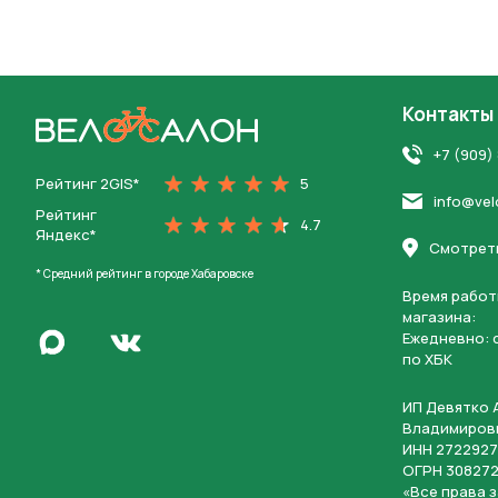
Контакты
На главную
+7 (909)
Рейтинг 2GIS*
5
info@vel
Рейтинг
4.7
Яндекс*
Смотреть
* Средний рейтинг в городе Хабаровске
Время работ
магазина:
Написать в Max
Ежедневно: c
Перейти во Вконтакте
по ХБК
ИП Девятко 
Владимиров
ИНН 2722927
ОГРН 308272
«Все права 