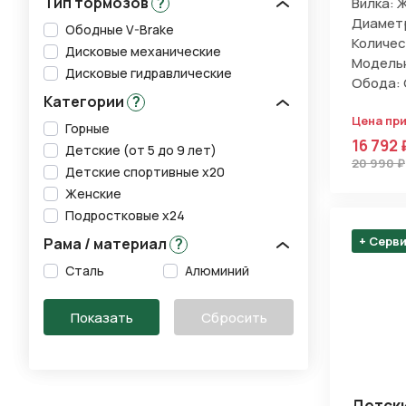
Тип тормозов
?
Вилка: 
Диаметр
Ободные V-Brake
Количес
Дисковые механические
Модельн
Дисковые гидравлические
Обода:
Категории
?
Цена при
Горные
16 792 
Детские (от 5 до 9 лет)
20 990 ₽
Детские спортивные х20
Женские
Подростковые х24
+ Серв
Рама / материал
?
Сталь
Алюминий
Детски