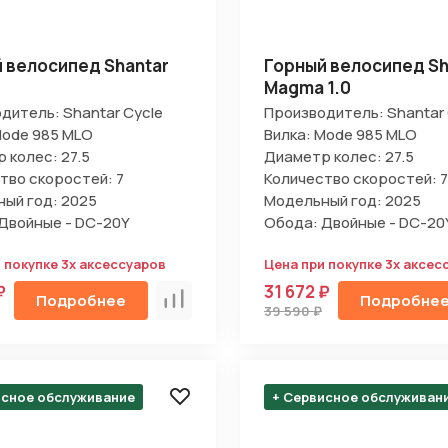
 велосипед Shantar
Горный велосипед Sh
Magma 1.0
дитель: Shantar Cycle
Производитель: Shantar 
Mode 985 MLO
Вилка: Mode 985 MLO
Отправить
 колес: 27.5
Диаметр колес: 27.5
тво скоростей: 7
Количество скоростей: 7
на кнопку “Отправить заявку”, вы даете
согласие на обработку
ый год: 2025
Модельный год: 2025
льных данных и соглашаетесь с политикой конфиденциальности
Двойные - DC-20Y
Обода: Двойные - DC-20
 покупке 3х аксессуаров
Цена при покупке 3х аксес
₽
31 672 ₽
Подробнее
Подробне
Сравнить
39 590 ₽
исное обслуживание
+ Сервисное обслуживан