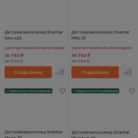
Детский велосипед Shantar
Детский велосипед Shantar
Dino х20
Kitty 20
Цена при покупке 3х аксессуаров
Цена при покупке 3х аксессуаров
16 792 ₽
16 792 ₽
20 990 ₽
20 990 ₽
Подробнее
Подробнее
Сравнить
Срав
+ Сервисное обслуживание
+ Сервисное обслуживание
Детский велосипед Shantar
Детский велосипед Shantar
Moon 20
Phantom 20