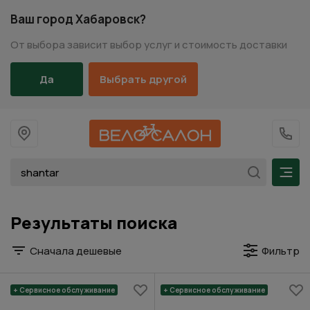
Ваш город Хабаровск?
От выбора зависит выбор услуг и стоимость доставки
Да
Выбрать другой
На главную
+7 (
Мен
Результаты поиска
Сначала дешевые
Фильтр
+ Сервисное обслуживание
+ Сервисное обслуживание