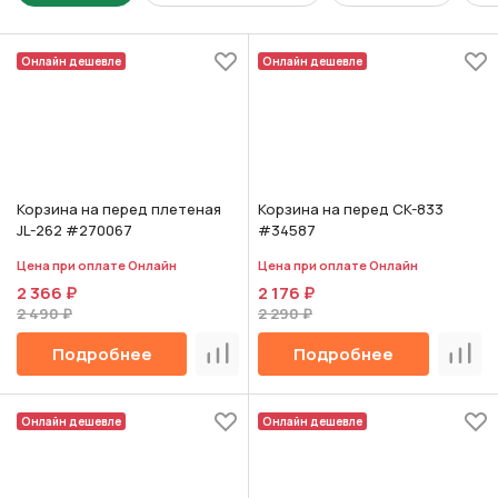
Онлайн дешевле
Онлайн дешевле
Корзина на перед плетеная
Корзина на перед CK-833
JL-262 #270067
#34587
Цена при оплате Онлайн
Цена при оплате Онлайн
2 366 ₽
2 176 ₽
2 490 ₽
2 290 ₽
Подробнее
Подробнее
Сравнить
Срав
Онлайн дешевле
Онлайн дешевле