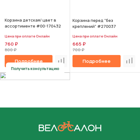
Корзина детская/ цвет в
Корзина перед "без
ассортименте #00-170432
креплений" #270037
Цена при оплате Онлайн
Цена при оплате Онлайн
760 ₽
665 ₽
800 ₽
700 ₽
Подробнее
Подробнее
Сравнить
Срав
Получить консультацию
На главную