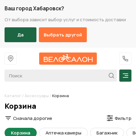
Ваш город Хабаровск?
От выбора зависит выбор услуг и стоимость доставки
Да
Выбрать другой
На главную
+7 (
Мен
Каталог
/
Аксессуары
/
Корзина
Разделы каталога
Корзина
Сначала дорогие
Фильтр
Корзина
Аптечка камеры
Багажник
В