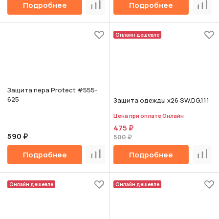
Подробнее
Подробнее
Сравнить
Срав
Онлайн дешевле
Защита пера Protect #555-
625
Защита одежды х26 SW.DG.111
Цена при оплате Онлайн
475 ₽
590 ₽
500 ₽
Подробнее
Подробнее
Сравнить
Срав
Онлайн дешевле
Онлайн дешевле