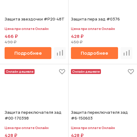
Защита звездочки #P20-48T
Защита пера зад #0376
Цена при оплате Онлайн
Цена при оплате Онлайн
466 ₽
428 ₽
490 ₽
450 ₽
Подробнее
Подробнее
Сравнить
Срав
Онлайн дешевле
Онлайн дешевле
Защита переключателя зад
Защита переключателя зад
#00-170398
#6-150603
Цена при оплате Онлайн
Цена при оплате Онлайн
428 ₽
428 ₽