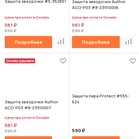
Защита звездочки #5-352651
Защита звездочки Author
ACO-P03 #8-23910006
Цена при оплате Онлайн
Цена при оплате Онлайн
561 ₽
561 ₽
590 ₽
590 ₽
Подробнее
Подробнее
Сравнить
Срав
Онлайн дешевле
Защита пера Protect #555-
624
Защита звездочки Author
ACO-P03 #8-23910007
Цена при оплате Онлайн
561 ₽
590 ₽
590 ₽