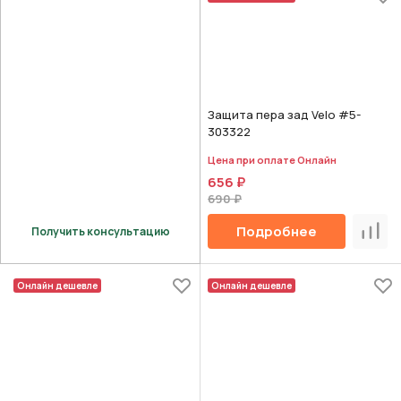
Защита пера зад Velo #5-
303322
Цена при оплате Онлайн
656 ₽
690 ₽
Подробнее
Получить консультацию
Срав
Онлайн дешевле
Онлайн дешевле