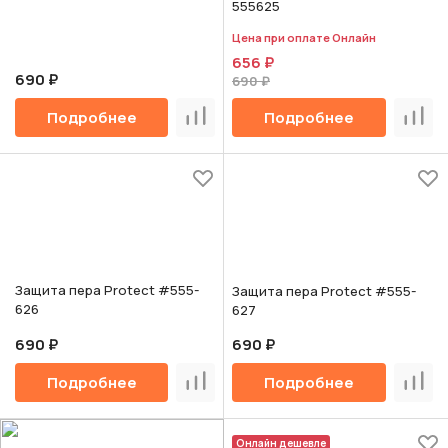
555625
Цена при оплате Онлайн
656 ₽
690 ₽
690 ₽
Подробнее
Подробнее
Сравнить
Срав
Защита пера Protect #555-
Защита пера Protect #555-
626
627
690 ₽
690 ₽
Подробнее
Подробнее
Сравнить
Срав
Онлайн дешевле