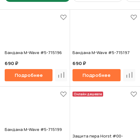
Бандана M-Wave #5-715196
Бандана M-Wave #5-715197
690 ₽
690 ₽
Подробнее
Подробнее
Сравнить
Срав
Онлайн дешевле
Бандана M-Wave #5-715199
Защита пера Horst #00-