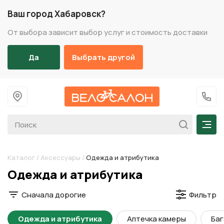
Ваш город Хабаровск?
От выбора зависит выбор услуг и стоимость доставки
Да
Выбрать другой
На главную
+7 (
Мен
Каталог
/
Аксессуары
/
Одежда и атрибутика
Разделы каталога
Одежда и атрибутика
Сначала дорогие
Фильтр
Одежда и атрибутика
Аптечка камеры
Баг