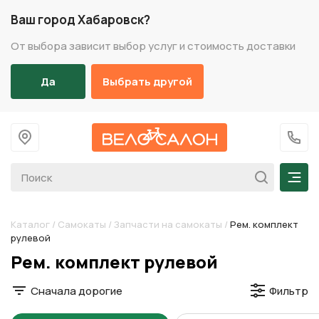
Ваш город Хабаровск?
От выбора зависит выбор услуг и стоимость доставки
Да
Выбрать другой
На главную
+7 (
Мен
Каталог
/
Самокаты
/
Запчасти на самокаты
/
Рем. комплект
рулевой
Разделы каталога
Рем. комплект рулевой
Сначала дорогие
Фильтр