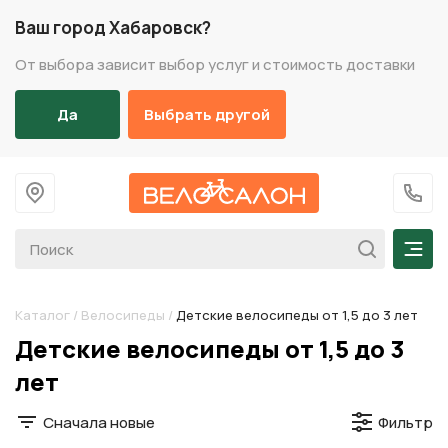
Ваш город Хабаровск?
От выбора зависит выбор услуг и стоимость доставки
Да
Выбрать другой
На главную
+7 (
Мен
Каталог
/
Велосипеды
/
Детские велосипеды от 1,5 до 3 лет
Разделы каталога
Детские велосипеды от 1,5 до 3
лет
Сначала новые
Фильтр