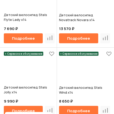
Детский велосипед Stels
Детский велосипед
Flyte Lady х14
Novatrack Novara х14
7 690 ₽
13 570 ₽
Подробнее
Подробнее
Сравнить
Срав
+ Сервисное обслуживание
+ Сервисное обслуживание
Детский велосипед Stels
Детский велосипед Stels
Jolly х14
Wind х14
9 990 ₽
8 650 ₽
Подробнее
Подробнее
Сравнить
Срав