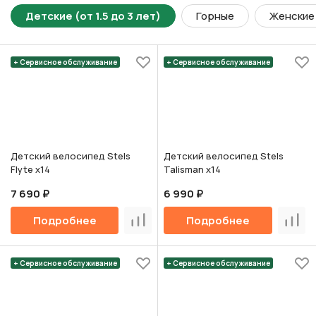
Детские (от 1.5 до 3 лет)
Горные
Женские
+ Сервисное обслуживание
+ Сервисное обслуживание
Детский велосипед Stels
Детский велосипед Stels
Flyte х14
Talisman х14
7 690 ₽
6 990 ₽
Подробнее
Подробнее
Сравнить
Срав
+ Сервисное обслуживание
+ Сервисное обслуживание