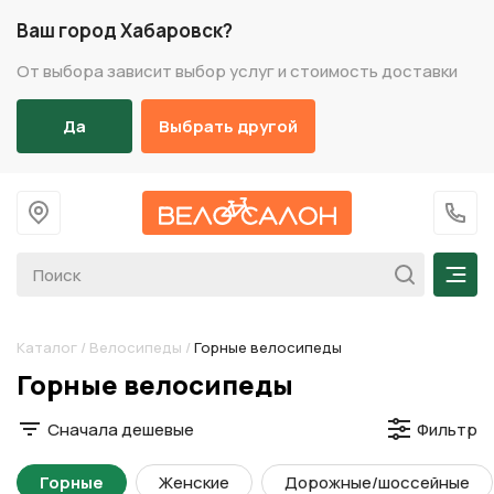
Ваш город Хабаровск?
От выбора зависит выбор услуг и стоимость доставки
Да
Выбрать другой
На главную
+7 (
Мен
Каталог
/
Велосипеды
/
Горные велосипеды
Разделы каталога
Горные велосипеды
Сначала дешевые
Фильтр
Горные
Женские
Дорожные/шоссейные