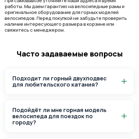
При самовывозе уточняйте наши адреса и время
работы. Мы даем гарантию на велосипедные рамы и
оригинальное оборудование для горных моделей
велосипедов. Перед покупкой не забудьте проверить
наличие интересующего размера в корзине или
свяжитесь с менеджером.
Часто задаваемые вопросы
Подходит ли горный двухподвес
для любительского катания?
Двухподвес даёт больше комфорта на
сложных каменистых участках, но стоит
Подойдёт ли мне горная модель
дороже.
велосипеда для поездок по
городу?
Да, многие покупают городские модели на