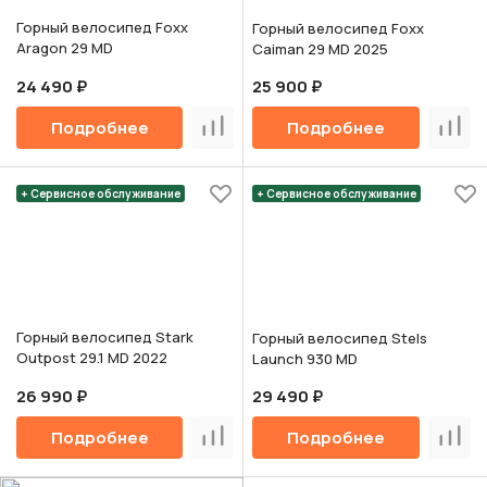
Горный велосипед Foxx
Горный велосипед Foxx
Aragon 29 MD
Caiman 29 MD 2025
24 490 ₽
25 900 ₽
Подробнее
Подробнее
Сравнить
Срав
+ Сервисное обслуживание
+ Сервисное обслуживание
Горный велосипед Stark
Горный велосипед Stels
Outpost 29.1 MD 2022
Launch 930 MD
26 990 ₽
29 490 ₽
Подробнее
Подробнее
Сравнить
Срав