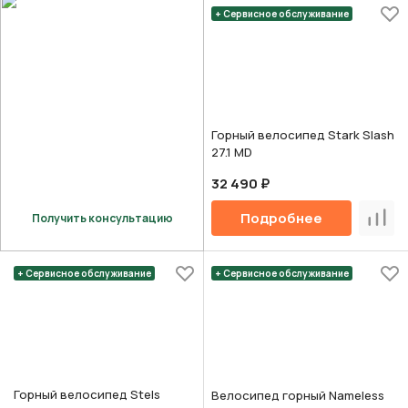
+ Сервисное обслуживание
Горный велосипед Stark Slash
27.1 MD
32 490 ₽
Подробнее
Получить консультацию
Срав
+ Сервисное обслуживание
+ Сервисное обслуживание
Горный велосипед Stels
Велосипед горный Nameless