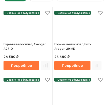
+ Сервисное обслуживание
+ Сервисное обслуживание
Горный велосипед Avenger
Горный велосипед Foxx
A271D
Aragon 29 MD
24 390 ₽
24 490 ₽
Подробнее
Подробнее
Сравнить
Срав
+ Сервисное обслуживание
+ Сервисное обслуживание