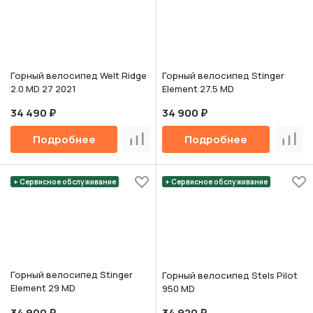
Горный велосипед Welt Ridge
Горный велосипед Stinger
2.0 MD 27 2021
Element 27.5 MD
34 490 ₽
34 900 ₽
Подробнее
Подробнее
Сравнить
Срав
+ Сервисное обслуживание
+ Сервисное обслуживание
Горный велосипед Stinger
Горный велосипед Stels Pilot
Element 29 MD
950 MD
34 900 ₽
34 920 ₽