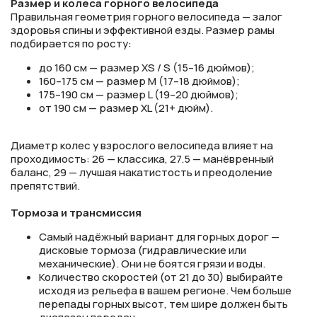
Размер и колеса горного велосипеда
Правильная геометрия горного велосипеда — залог
здоровья спины и эффективной езды. Размер рамы
подбирается по росту:
до 160 см — размер XS / S (15–16 дюймов);
160–175 см — размер M (17–18 дюймов);
175–190 см — размер L (19–20 дюймов);
от 190 см — размер XL (21+ дюйм).
Диаметр колес у взрослого велосипеда влияет на
проходимость: 26 — классика, 27.5 — манёвренный
баланс, 29 — лучшая накатистость и преодоление
препятствий.
Тормоза и трансмиссия
Самый надёжный вариант для горных дорог —
дисковые тормоза (гидравлические или
механические). Они не боятся грязи и воды.
Количество скоростей (от 21 до 30) выбирайте
исходя из рельефа в вашем регионе. Чем больше
перепады горных высот, тем шире должен быть