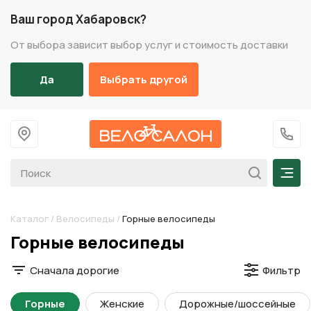
Ваш город Хабаровск?
От выбора зависит выбор услуг и стоимость доставки
Да
Выбрать другой
На главную
+7 (
Мен
Каталог
/
Велосипеды
/
Горные велосипеды
Разделы каталога
Горные велосипеды
Сначала дорогие
Фильтр
Горные
Женские
Дорожные/шоссейные