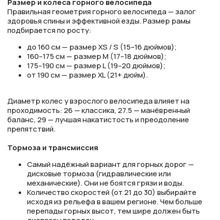
Размер и колеса горного велосипеда
Правильная геометрия горного велосипеда — залог
здоровья спины и эффективной езды. Размер рамы
подбирается по росту:
до 160 см — размер XS / S (15–16 дюймов);
160–175 см — размер M (17–18 дюймов);
175–190 см — размер L (19–20 дюймов);
от 190 см — размер XL (21+ дюйм).
Диаметр колес у взрослого велосипеда влияет на
проходимость: 26 — классика, 27.5 — манёвренный
баланс, 29 — лучшая накатистость и преодоление
препятствий.
Тормоза и трансмиссия
Самый надёжный вариант для горных дорог —
дисковые тормоза (гидравлические или
механические). Они не боятся грязи и воды.
Количество скоростей (от 21 до 30) выбирайте
исходя из рельефа в вашем регионе. Чем больше
перепады горных высот, тем шире должен быть