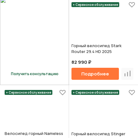
+ Сервисное обслуживание
Горный велосипед Stark
Router 29.4 HD 2025
82 990 ₽
Подробнее
Получить консультацию
Срав
+ Сервисное обслуживание
+ Сервисное обслуживание
Велосипед горный Nameless
Горный велосипед Stinger