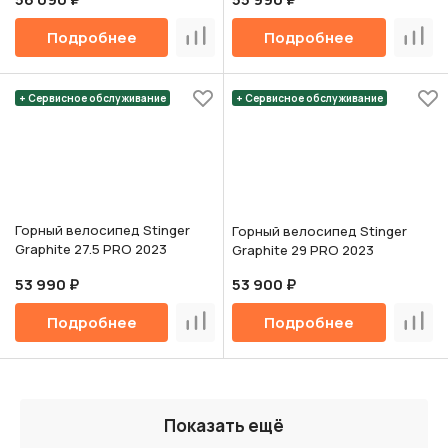
Подробнее
Подробнее
Сравнить
Срав
+ Сервисное обслуживание
+ Сервисное обслуживание
Горный велосипед Stinger
Горный велосипед Stinger
Graphite 27.5 PRO 2023
Graphite 29 PRO 2023
53 990 ₽
53 900 ₽
Подробнее
Подробнее
Сравнить
Срав
Показать ещё