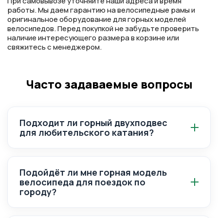
При самовывозе уточняйте наши адреса и время
работы. Мы даем гарантию на велосипедные рамы и
оригинальное оборудование для горных моделей
велосипедов. Перед покупкой не забудьте проверить
наличие интересующего размера в корзине или
свяжитесь с менеджером.
Часто задаваемые вопросы
Подходит ли горный двухподвес
для любительского катания?
Двухподвес даёт больше комфорта на
сложных каменистых участках, но стоит
Подойдёт ли мне горная модель
дороже.
велосипеда для поездок по
городу?
Да, многие покупают городские модели на