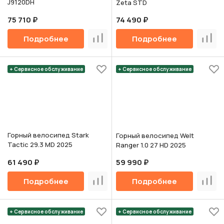
J9120DH
Zeta STD
75 710 ₽
74 490 ₽
Подробнее
Подробнее
Сравнить
Срав
+ Сервисное обслуживание
+ Сервисное обслуживание
Горный велосипед Stark
Горный велосипед Welt
Tactic 29.3 MD 2025
Ranger 1.0 27 HD 2025
61 490 ₽
59 990 ₽
Подробнее
Подробнее
Сравнить
Срав
+ Сервисное обслуживание
+ Сервисное обслуживание