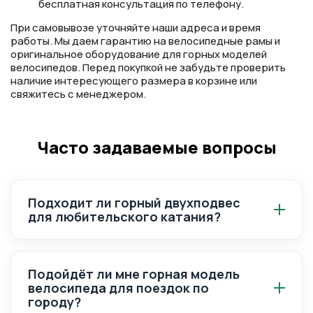
бесплатная консультация по телефону.
При самовывозе уточняйте наши адреса и время
работы. Мы даем гарантию на велосипедные рамы и
оригинальное оборудование для горных моделей
велосипедов. Перед покупкой не забудьте проверить
наличие интересующего размера в корзине или
свяжитесь с менеджером.
Часто задаваемые вопросы
Подходит ли горный двухподвес
для любительского катания?
Двухподвес даёт больше комфорта на
сложных каменистых участках, но стоит
Подойдёт ли мне горная модель
дороже.
велосипеда для поездок по
городу?