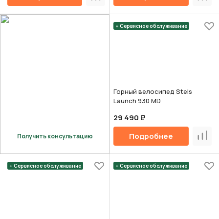
Сравнить
Срав
+ Сервисное обслуживание
Горный велосипед Stels
Launch 930 MD
29 490 ₽
Подробнее
Получить консультацию
Срав
+ Сервисное обслуживание
+ Сервисное обслуживание