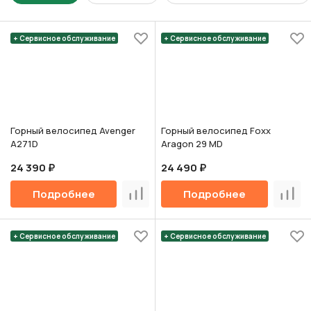
+ Сервисное обслуживание
+ Сервисное обслуживание
Горный велосипед Avenger
Горный велосипед Foxx
A271D
Aragon 29 MD
24 390 ₽
24 490 ₽
Подробнее
Подробнее
Сравнить
Срав
+ Сервисное обслуживание
+ Сервисное обслуживание