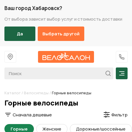
Ваш город Хабаровск?
От выбора зависит выбор услуг и стоимость доставки
Да
Выбрать другой
На главную
+7 (
Мен
Каталог
/
Велосипеды
/
Горные велосипеды
Разделы каталога
Горные велосипеды
Сначала дешевые
Фильтр
Горные
Женские
Дорожные/шоссейные