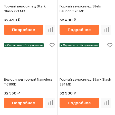
Горный велосипед Stark
Горный велосипед Stels
Slash 27.1 MD
Launch 970 MD
32 490 ₽
32 490 ₽
Подробнее
Подробнее
Сравнить
Срав
+ Сервисное обслуживание
+ Сервисное обслуживание
Велосипед горный Nameless
Горный велосипед Stark Slash
T6100D
29.1 MD
32 530 ₽
32 900 ₽
Подробнее
Подробнее
Сравнить
Срав