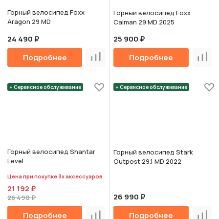
Горный велосипед Foxx
Горный велосипед Foxx
Aragon 29 MD
Caiman 29 MD 2025
24 490 ₽
25 900 ₽
Подробнее
Подробнее
Сравнить
Срав
+ Сервисное обслуживание
+ Сервисное обслуживание
Горный велосипед Shantar
Горный велосипед Stark
Level
Outpost 29.1 MD 2022
Цена при покупке 3х аксессуаров
21 192 ₽
26 990 ₽
26 490 ₽
Подробнее
Подробнее