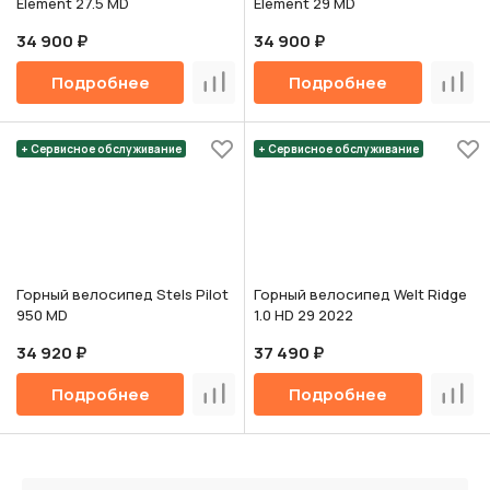
Element 27.5 MD
Element 29 MD
34 900 ₽
34 900 ₽
Подробнее
Подробнее
Сравнить
Срав
+ Сервисное обслуживание
+ Сервисное обслуживание
Горный велосипед Stels Pilot
Горный велосипед Welt Ridge
950 MD
1.0 HD 29 2022
34 920 ₽
37 490 ₽
Подробнее
Подробнее
Сравнить
Срав