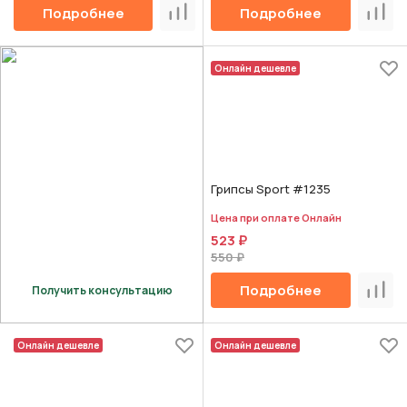
Подробнее
Подробнее
Сравнить
Срав
Онлайн дешевле
Грипсы Sport #1235
Цена при оплате Онлайн
523 ₽
550 ₽
Подробнее
Получить консультацию
Срав
Онлайн дешевле
Онлайн дешевле