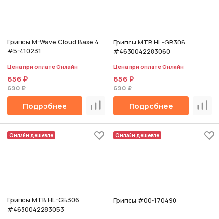
Грипсы M-Wave Cloud Base 4
Грипсы MTB HL-GB306
#5-410231
#4630042283060
Цена при оплате Онлайн
Цена при оплате Онлайн
656 ₽
656 ₽
690 ₽
690 ₽
Подробнее
Подробнее
Сравнить
Срав
Онлайн дешевле
Онлайн дешевле
Грипсы MTB HL-GB306
Грипсы #00-170490
#4630042283053