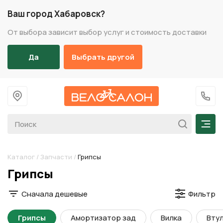
Ваш город Хабаровск?
От выбора зависит выбор услуг и стоимость доставки
Да
Выбрать другой
На главную
+7 (
Мен
Каталог
/
Запчасти
/
Грипсы
Разделы каталога
Грипсы
Сначала дешевые
Фильтр
Грипсы
Амортизатор зад
Вилка
Втул