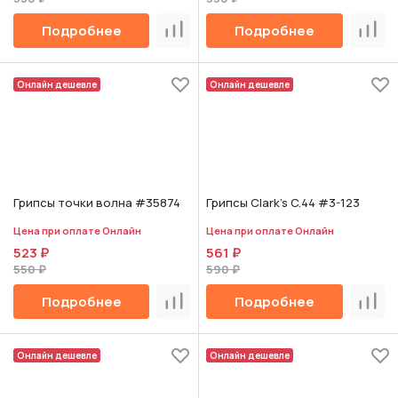
Подробнее
Подробнее
Сравнить
Срав
Онлайн дешевле
Онлайн дешевле
Грипсы точки волна #35874
Грипсы Clark's C.44 #3-123
Цена при оплате Онлайн
Цена при оплате Онлайн
523 ₽
561 ₽
550 ₽
590 ₽
Подробнее
Подробнее
Сравнить
Срав
Онлайн дешевле
Онлайн дешевле