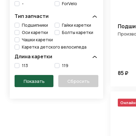
-
ForVelo
Тип запчасти
Подшипники
Гайки каретки
Подшип
Оси каретки
Болты каретки
Произво
Чашки каретки
Каретка детского велосипеда
Длина каретки
113
119
85 ₽
Онлайн