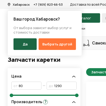
Доставка по всей Ро
Хабаровск
+7 (909) 823-66-53
На главную
Каталог
Ваш город Хабаровск?
От выбора зависит выбор услуг и
Каталог
/
Запчасти
/
Каретка
/
Запчасти каретки
стоимость доставки
Разделы каталога
Велосипеды
Самок
Да
Выбрать другой
Запчасти каретки
Запчаст
Цена
от
до
Производитель
?