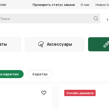
ссии
Проверить статус заказа
О нас
Новост
аты
Аксессуары
и каретки
Каретки
Онлайн дешевле