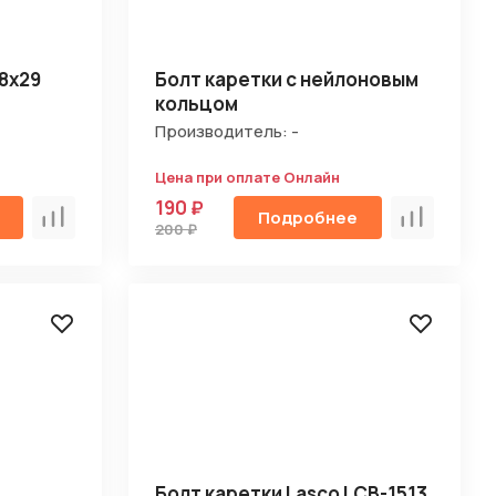
8х29
Болт каретки с нейлоновым
кольцом
Производитель: -
Цена при оплате Онлайн
190 ₽
Подробнее
Сравнить
Сравнить
200 ₽
Болт каретки Lasco LCB-1513