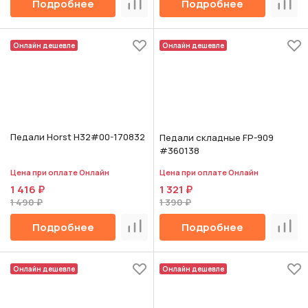
Подробнее
Подробнее
Сравнить
Срав
Онлайн дешевле
Онлайн дешевле
Педали Horst H32#00-170832
Педали складные FP-909
#360138
Цена при оплате Онлайн
Цена при оплате Онлайн
1 416 ₽
1 321 ₽
1 490 ₽
1 390 ₽
Подробнее
Подробнее
Сравнить
Срав
Онлайн дешевле
Онлайн дешевле