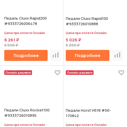
Педаль Cluxx Rapid200
Педали Cluxx Rapid100
#9333726006478
#9333726010888
Цена при оплате Онлайн
Цена при оплате Онлайн
6 261 ₽
5 026 ₽
6 590 ₽
5 290 ₽
Подробнее
Подробнее
Сравнить
Срав
Онлайн дешевле
Онлайн дешевле
Педали Cluxx Rocket100
Педали Horst H518 #00-
#9333726010895
170842
Цена при оплате Онлайн
Цена при оплате Онлайн