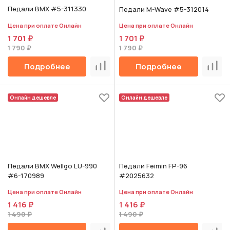
Педали BMX #5-311330
Педали M-Wave #5-312014
Цена при оплате Онлайн
Цена при оплате Онлайн
1 701 ₽
1 701 ₽
1 790 ₽
1 790 ₽
Подробнее
Подробнее
Сравнить
Срав
Онлайн дешевле
Онлайн дешевле
Педали BMX Wellgo LU-990
Педали Feimin FP-96
#6-170989
#2025632
Цена при оплате Онлайн
Цена при оплате Онлайн
1 416 ₽
1 416 ₽
1 490 ₽
1 490 ₽