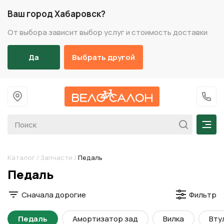
Ваш город Хабаровск?
От выбора зависит выбор услуг и стоимость доставки
Да
Выбрать другой
На главную
+7 (
Мен
Каталог
/
Запчасти
/
Педаль
Разделы каталога
Педаль
Сначала дорогие
Фильтр
Педаль
Амортизатор зад
Вилка
Вту