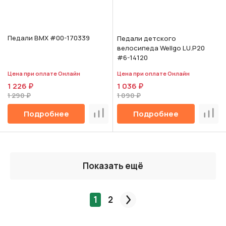
Педали BMX #00-170339
Педали детского
велосипеда Wellgo LU.P20
#6-14120
Цена при оплате Онлайн
Цена при оплате Онлайн
1 226 ₽
1 036 ₽
1 290 ₽
1 090 ₽
Подробнее
Подробнее
Сравнить
Срав
Показать ещё
1
2
След.