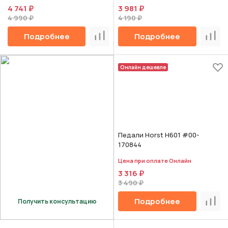
4 741 ₽
3 981 ₽
4 990 ₽
4 190 ₽
Подробнее
Подробнее
Сравнить
Срав
Онлайн дешевле
Педали Horst H601 #00-
170844
Цена при оплате Онлайн
3 316 ₽
3 490 ₽
Подробнее
Получить консультацию
Срав