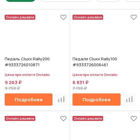
Онлайн дешевле
Онлайн дешевле
Педаль Cluxx Rally200
Педали Cluxx Rally100
#9333726010871
#9333726006461
Цена при оплате Онлайн
Цена при оплате Онлайн
9 263 ₽
6 831 ₽
9 750 ₽
7 190 ₽
Подробнее
Подробнее
Сравнить
Срав
Онлайн дешевле
Онлайн дешевле