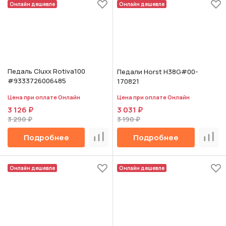
Онлайн дешевле
Онлайн дешевле
Педаль Cluxx Rotiva100
Педали Horst H38G#00-
#9333726006485
170821
Цена при оплате Онлайн
Цена при оплате Онлайн
3 126 ₽
3 031 ₽
3 290 ₽
3 190 ₽
Подробнее
Подробнее
Сравнить
Срав
Онлайн дешевле
Онлайн дешевле