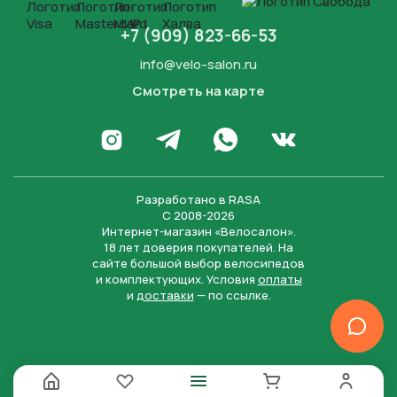
+7 (909) 823-66-53
info@velo-salon.ru
Смотреть на карте
Закрыть
Написать в WhatsApp
Перейти в Инстаграм
Написать в Телеграм
Перейти во Вконта
Разработано в
RASA
С 2008-2026
Интернет-магазин «Велосалон».
18 лет доверия покупателей. На
сайте большой выбор велосипедов
и комплектующих. Условия
оплаты
и
доставки
— по ссылке.
Отправить
Нажимая на кнопку “Отправить заявку”, вы даете
согласие на обработку персональных данных и