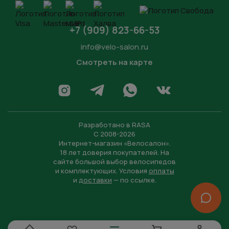
+7 (909) 823-66-53
info@velo-salon.ru
Смотреть на карте
Закрыть
Написать в WhatsApp
Перейти в Инстаграм
Написать в Телеграм
Перейти во Вконта
Разработано в
RASA
С 2008-2026
Интернет-магазин «Велосалон».
18 лет доверия покупателей. На
сайте большой выбор велосипедов
и комплектующих. Условия
оплаты
и
доставки
— по ссылке.
Отправить
Нажимая на кнопку “Отправить заявку”, вы даете