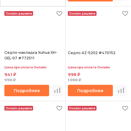
Онлайн дешевле
Онлайн дешевле
Седло-накладка Xuhua XH-
Седло AZ-5202 #470152
GEL-07 #772511
Цена при оплате Онлайн
Цена при оплате Онлайн
941 ₽
998 ₽
990 ₽
1 050 ₽
Подробнее
Подробнее
Сравнить
Срав
Онлайн дешевле
Онлайн дешевле