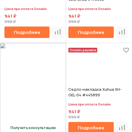
Цена при оплате Онлайн
Цена при оплате Онлайн
941 ₽
941 ₽
990 ₽
990 ₽
Подробнее
Подробнее
Сравнить
Срав
Онлайн дешевле
Седло-накладка Xuhua XH-
GEL-04 #445899
Цена при оплате Онлайн
941 ₽
990 ₽
Подробнее
Получить консультацию
Срав