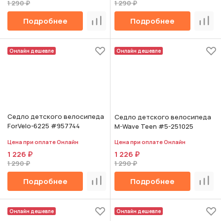
1 290 ₽
1 290 ₽
Подробнее
Подробнее
Сравнить
Срав
Онлайн дешевле
Онлайн дешевле
Седло детского велосипеда
Седло детского велосипеда
ForVelo-6225 #957744
M-Wave Teen #5-251025
Цена при оплате Онлайн
Цена при оплате Онлайн
1 226 ₽
1 226 ₽
1 290 ₽
1 290 ₽
Подробнее
Подробнее
Сравнить
Срав
Онлайн дешевле
Онлайн дешевле