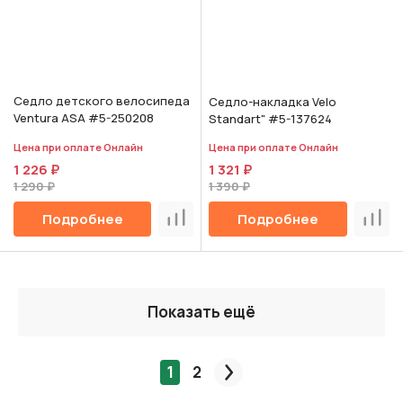
Седло детского велосипеда
Седло-накладка Velo
Ventura ASA #5-250208
Standart" #5-137624
Цена при оплате Онлайн
Цена при оплате Онлайн
1 226 ₽
1 321 ₽
1 290 ₽
1 390 ₽
Подробнее
Подробнее
Сравнить
Срав
Показать ещё
1
2
След.