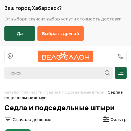
Ваш город Хабаровск?
От выбора зависит выбор услуг и стоимость доставки
Да
Выбрать другой
На главную
+7 (
Мен
Каталог
/
Запчасти
/
Седла и подседельные штыри
/
Седла и
подседельные штыри
Разделы каталога
Седла и подседельные штыри
Сначала дешевые
Фильтр