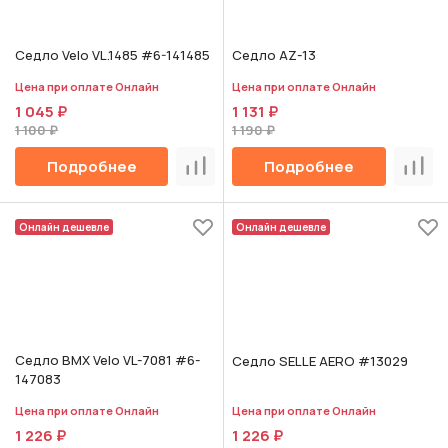
Седло Velo VL.1485 #6-141485
Седло AZ-13
Цена при оплате Онлайн
Цена при оплате Онлайн
1 045 ₽
1 131 ₽
1 100 ₽
1 190 ₽
Подробнее
Подробнее
Сравнить
Срав
Онлайн дешевле
Онлайн дешевле
Седло BMX Velo VL-7081 #6-
Седло SELLE AERO #13029
147083
Цена при оплате Онлайн
Цена при оплате Онлайн
1 226 ₽
1 226 ₽