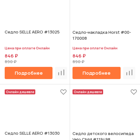
Седло SELLE AERO #13025
Седло-накладка Horst #00-
170008
Цена при оплате Онлайн
Цена при оплате Онлайн
846 ₽
846 ₽
890 ₽
890 ₽
Подробнее
Подробнее
Сравнить
Срав
Онлайн дешевле
Онлайн дешевле
Седло SELLE AERO #13030
Седло детского велосипеда
Velo Child #119498