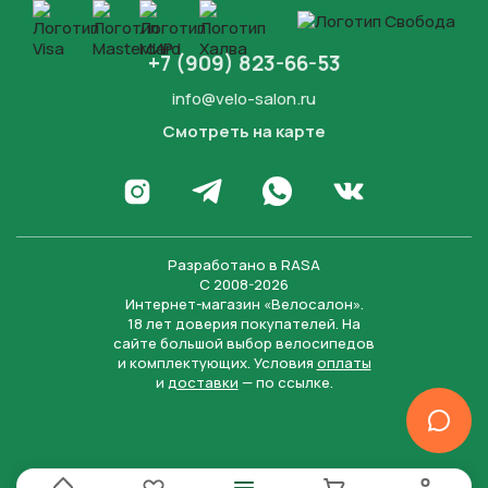
+7 (909) 823-66-53
info@velo-salon.ru
Смотреть на карте
Закрыть
Написать в WhatsApp
Перейти в Инстаграм
Написать в Телеграм
Перейти во Вконта
Разработано в
RASA
С 2008-2026
Интернет-магазин «Велосалон».
18 лет доверия покупателей. На
сайте большой выбор велосипедов
и комплектующих. Условия
оплаты
и
доставки
— по ссылке.
Отправить
Нажимая на кнопку “Отправить заявку”, вы даете