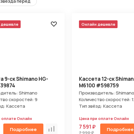
звезда перед
 дешевле
Онлайн дешевле
а 9-ск Shimano HG-
Кассета 12-ск Shima
739874
M6100 #598759
дитель: Shimano
Производитель: Shiman
тво скоростей: 9
Количество скоростей: 1
зд: Кассета
Тип звёзд: Кассета
и оплате Онлайн
Цена при оплате Онлайн
7 591 ₽
Подробнее
Подробнее
Сравнить
7 990 ₽