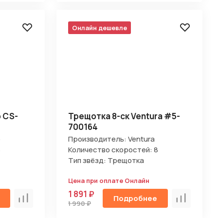
Онлайн дешевле
o CS-
Трещотка 8-ск Ventura #5-
700164
o
Производитель: Ventura
8
Количество скоростей: 8
Тип звёзд: Трещотка
Цена при оплате Онлайн
1 891 ₽
Подробнее
Сравнить
Сравнить
1 990 ₽