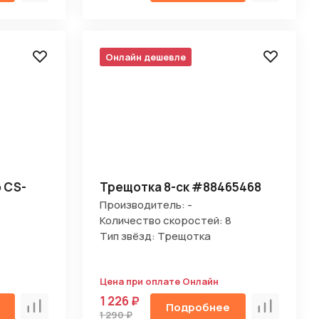
Онлайн дешевле
o CS-
Трещотка 8-ск #88465468
Производитель: -
o
Количество скоростей: 8
Тип звёзд: Трещотка
Цена при оплате Онлайн
1 226 ₽
Подробнее
Сравнить
Сравнить
1 290 ₽