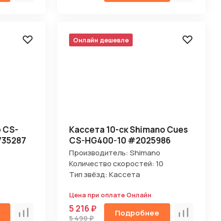
Онлайн дешевле
o CS-
Кассета 10-ск Shimano Cues
735287
CS-HG400-10 #2025986
o
Производитель: Shimano
8
Количество скоростей: 10
Тип звёзд: Кассета
Цена при оплате Онлайн
5 216 ₽
Подробнее
Сравнить
Сравнить
5 490 ₽