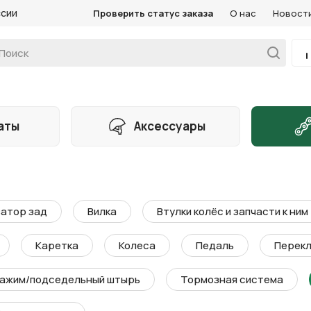
ссии
Проверить статус заказа
О нас
Новост
аты
Аксессуары
атор зад
Вилка
Втулки колёс и запчасти к ним
Каретка
Колеса
Педаль
Перекл
ажим/подседельный штырь
Тормозная система