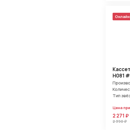
Онлайн
Кассет
H081 #
Произво
Количес
Тип звё
Цена пр
2 271 ₽
2 390 ₽