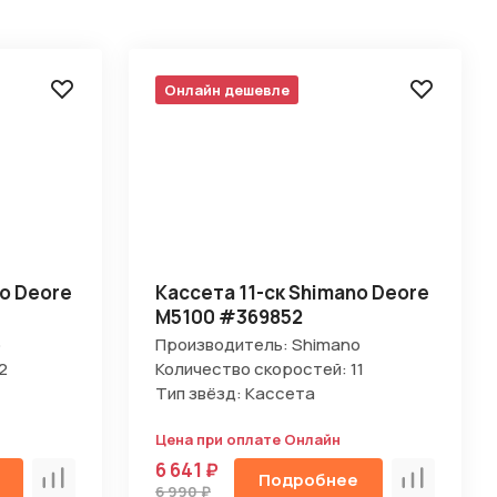
Онлайн дешевле
no Deore
Кассета 11-ск Shimano Deore
M5100 #369852
o
Производитель: Shimano
2
Количество скоростей: 11
Тип звёзд: Кассета
Цена при оплате Онлайн
6 641 ₽
Подробнее
Сравнить
Сравнить
6 990 ₽