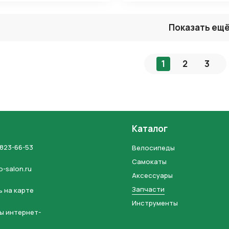
Показать ещ
1
2
3
Каталог
 823-66-53
Велосипеды
Самокаты
o-salon.ru
Аксессуары
Запчасти
 на карте
Инструменты
ы интернет-