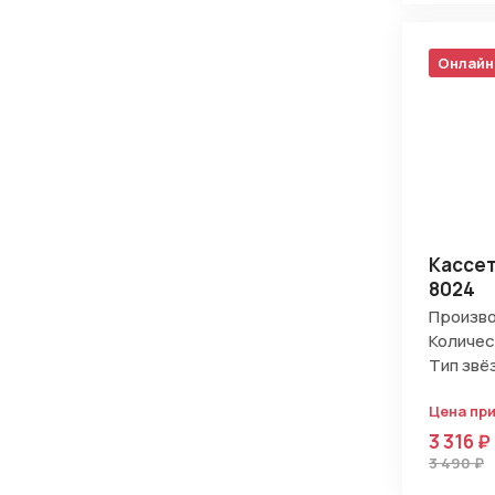
Онлайн
Кассет
8024
Произво
Количес
Тип звё
Цена пр
3 316 ₽
3 490 ₽