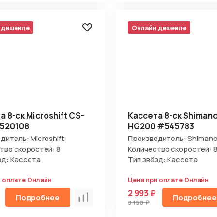
 дешевле
Онлайн дешевле
а 8-ск Microshift CS-
Кассета 8-ск Shiman
520108
HG200 #545783
дитель: Microshift
Производитель: Shiman
тво скоростей: 8
Количество скоростей: 
зд: Кассета
Тип звёзд: Кассета
и оплате Онлайн
Цена при оплате Онлайн
2 993 ₽
Подробнее
Подробнее
Сравнить
3 150 ₽