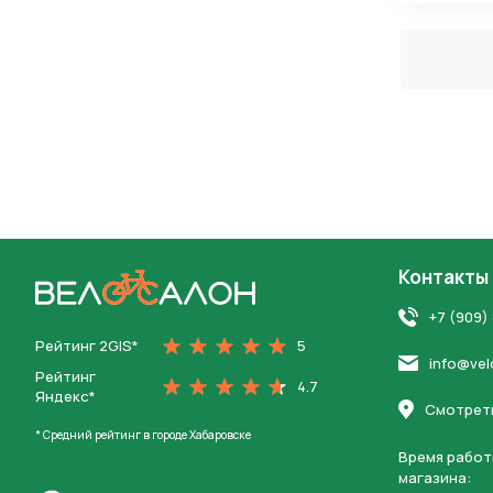
Контакты
На главную
+7 (909)
Рейтинг 2GIS*
5
info@vel
Рейтинг
4.7
Яндекс*
Смотреть
* Средний рейтинг в городе Хабаровске
Время работ
магазина: