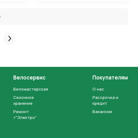
ё
След.
Велосервис
Покупателям
Веломастерская
О нас
Сезонное
Рассрочка и
хранение
кредит
Ремонт
Вакансии
⚡"Электро"