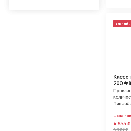
Онлайн
Кассет
200 #8
Произво
Количес
Тип звё
Цена пр
4 655 ₽
4 900 ₽