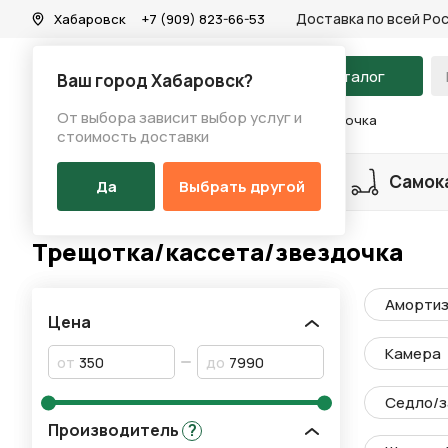
Доставка по всей Ро
Хабаровск
+7 (909) 823-66-53
На главную
Каталог
Ваш город Хабаровск?
От выбора зависит выбор услуг и
Каталог
/
Запчасти
/
Трещотка/кассета/звездочка
стоимость доставки
Разделы каталога
Велосипеды
Самок
Да
Выбрать другой
Трещотка/кассета/звездочка
Амортиз
Цена
Камера
от
до
Седло/з
Производитель
?