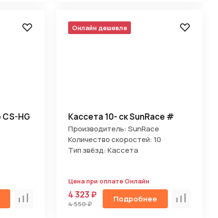
Онлайн дешевле
o CS-HG
Кассета 10- ск SunRace #
Производитель: SunRace
o
Количество скоростей: 10
8
Тип звёзд: Кассета
Цена при оплате Онлайн
4 323 ₽
Подробнее
Сравнить
Сравнить
4 550 ₽