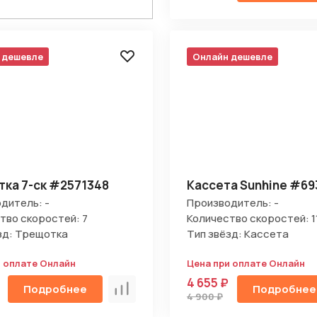
 дешевле
Онлайн дешевле
Отправить
ка 7-ск #2571348
Кассета Sunhine #69
на кнопку “Отправить заявку”, вы даете
согласие на обработку
дитель: -
Производитель: -
льных данных и соглашаетесь с политикой конфиденциальности
тво скоростей: 7
Количество скоростей: 1
зд: Трещотка
Тип звёзд: Кассета
и оплате Онлайн
Цена при оплате Онлайн
4 655 ₽
Подробнее
Подробнее
Сравнить
4 900 ₽