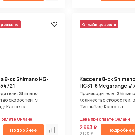
 дешевле
Онлайн дешевле
а 9-ск Shimano HG-
Кассета 8-ск Shiman
54721
HG31-8 Megarange #
дитель: Shimano
Производитель: Shiman
тво скоростей: 9
Количество скоростей: 
зд: Кассета
Тип звёзд: Кассета
и оплате Онлайн
Цена при оплате Онлайн
2 993 ₽
Подробнее
Подробнее
Сравнить
3 150 ₽