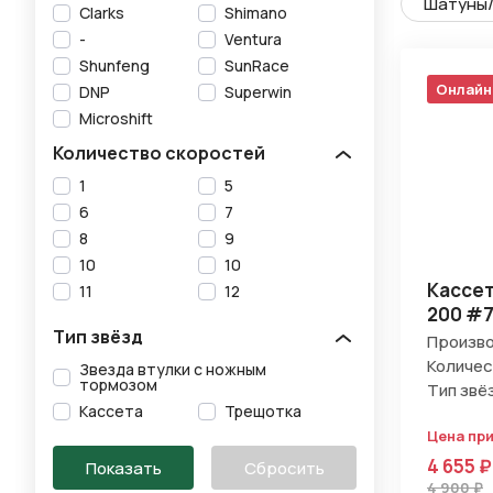
Шатуны/
Clarks
Shimano
-
Ventura
Shunfeng
SunRace
Онлайн
DNP
Superwin
Microshift
Количество скоростей
1
5
6
7
8
9
10
10
Кассет
11
12
200 #
Тип звёзд
Произво
Количес
Звезда втулки с ножным
тормозом
Тип звё
Кассета
Трещотка
Цена пр
4 655 ₽
4 900 ₽