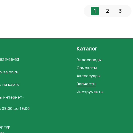
1
2
3
Каталог
 823-66-53
Велосипеды
Самокаты
o-salon.ru
Аксессуары
Запчасти
 на карте
Инструменты
ы интернет-
 09:00 до 19:00
Артур
ич