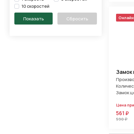
10 скоростей
Онлайн
Замок
Произво
Количес
Замок ц
Цена пр
561 ₽
590 ₽