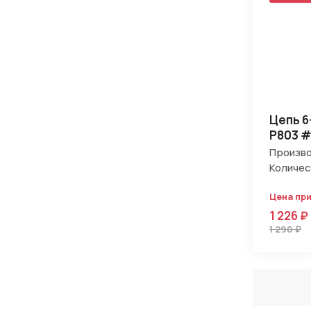
Цепь 6
P803 
Произво
Количес
Цена пр
1 226 ₽
1 290 ₽