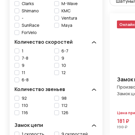
Шатуны/
Clarks
M-Wave
Shimano
KMC
-
Ventura
Онлайн
SunRace
Maya
ForVelo
Количество скоростей
1
6-7
7-8
9
9
10
11
12
Замок 
6-8
Произво
Количество звеньев
Замок ц
92
98
110
112
116
126
Цена пр
181 ₽
Замок цепи
190 ₽
1 скорость
9 скоростей