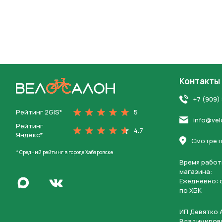
Контакты
На главную
+7 (909)
Рейтинг 2GIS*
5
info@vel
Рейтинг
4.7
Яндекс*
Смотреть
* Средний рейтинг в городе Хабаровске
Время работ
магазина:
Написать в Max
Ежедневно: c
Перейти во Вконтакте
по ХБК
ИП Девятко 
Владимиров