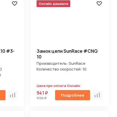
Онлайн дешевле
.10 #3-
Замок цепи SunRace #CNQ
10
Производитель: SunRace
0
Количество скоростей: 10
й
Цена при оплате Онлайн
941 ₽
Подробнее
Сравнить
Сравнить
990 ₽