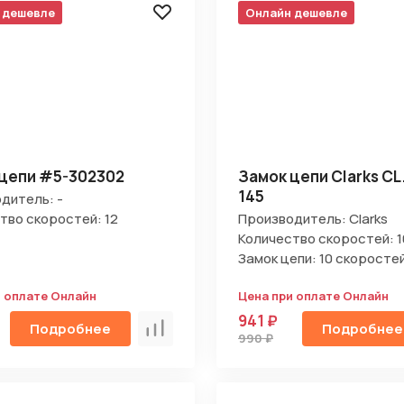
 дешевле
Онлайн дешевле
Отправить
цепи #5-302302
Замок цепи Clarks CL
145
дитель: -
на кнопку “Отправить заявку”, вы даете
согласие на обработку
тво скоростей: 12
Производитель: Clarks
льных данных и соглашаетесь с политикой конфиденциальности
Количество скоростей: 1
Замок цепи: 10 скоросте
и оплате Онлайн
Цена при оплате Онлайн
941 ₽
Подробнее
Подробнее
Сравнить
990 ₽