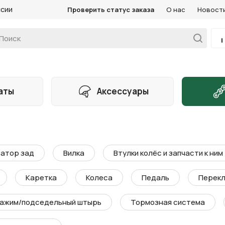
ссии
Проверить статус заказа
О нас
Новост
аты
Аксессуары
атор зад
Вилка
Втулки колёс и запчасти к ним
Каретка
Колеса
Педаль
Перекл
ажим/подседельный штырь
Тормозная система