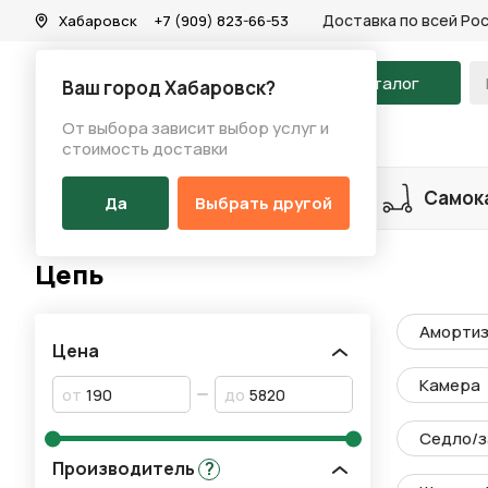
Доставка по всей Ро
Хабаровск
+7 (909) 823-66-53
На главную
Каталог
Ваш город Хабаровск?
От выбора зависит выбор услуг и
Каталог
/
Запчасти
/
Цепь
стоимость доставки
Разделы каталога
Велосипеды
Самок
Да
Выбрать другой
Цепь
Амортиз
Цена
Камера
от
до
Седло/з
Производитель
?