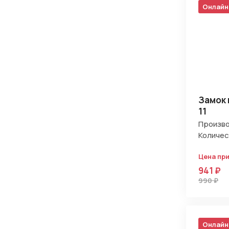
Онлайн
Замок
11
Произво
Количес
Цена пр
941 ₽
990 ₽
Онлайн