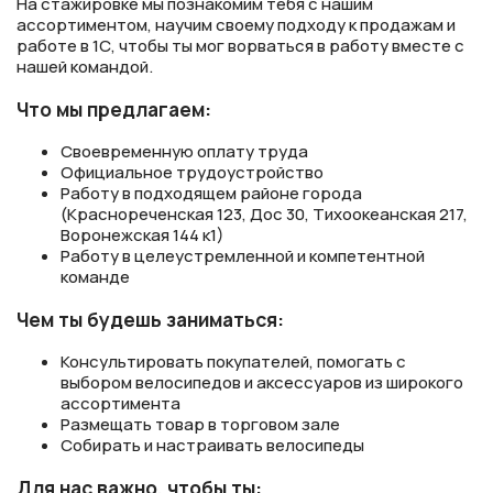
На стажировке мы познакомим тебя с нашим
ассортиментом, научим своему подходу к продажам и
работе в 1С, чтобы ты мог ворваться в работу вместе с
нашей командой.
Что мы предлагаем:
Своевременную оплату труда
Официальное трудоустройство
Работу в подходящем районе города
(Краснореченская 123, Дос 30, Тихоокеанская 217,
Воронежская 144 к1)
Работу в целеустремленной и компетентной
команде
Чем ты будешь заниматься:
Консультировать покупателей, помогать с
выбором велосипедов и аксессуаров из широкого
ассортимента
Размещать товар в торговом зале
Собирать и настраивать велосипеды
Для нас важно, чтобы ты: