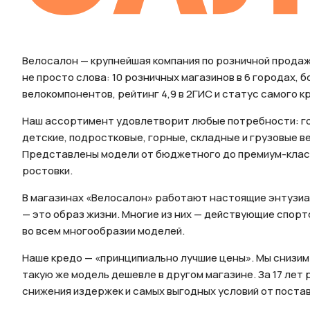
Велосалон — крупнейшая компания по розничной продаж
не просто слова: 10 розничных магазинов в 6 городах, 
велокомпонентов, рейтинг 4,9 в 2ГИС и статус самого кр
Наш ассортимент удовлетворит любые потребности: го
детские, подростковые, горные, складные и грузовые в
Представлены модели от бюджетного до премиум-клас
ростовки.
В магазинах «Велосалон» работают настоящие энтузиа
— это образ жизни. Многие из них — действующие спор
во всем многообразии моделей.
Наше кредо — «принципиально лучшие цены». Мы снизим
такую же модель дешевле в другом магазине. За 17 лет
снижения издержек и самых выгодных условий от постав