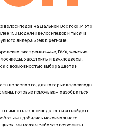
е велосипедов на Дальнем Востоке. И это
более 150 моделей велосипедов и тысячи
упного дилера Stels в регионе.
родские, экстремальные, BMX, женские,
елосипеды, хардтейлы и двухподвесы.
са с возможностью выбора цвета и
сты велоспорта, для которых велосипеды
тсмены, готовые помочь вам разобраться
 стоимость велосипеда, если вы найдете
 работы мы добились максимального
щиков. Мы можем себе это позволить!