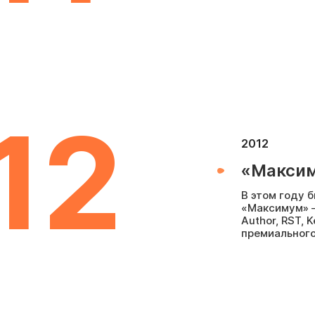
12
2012
«Макси
В этом году 
«Максимум» 
Author, RST,
премиального