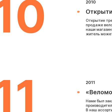
10
2010
Открыти
Открытие тре
продаже велос
наши магазин
житель может
11
2011
«Веломо
Нами был зак
производител
В наш ассорт