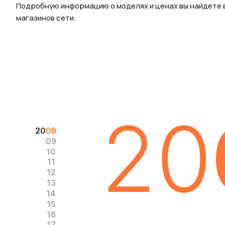
Подробную информацию о моделях и ценах вы найдете в
магазинов сети.
20
20
08
09
10
11
12
13
14
15
16
17