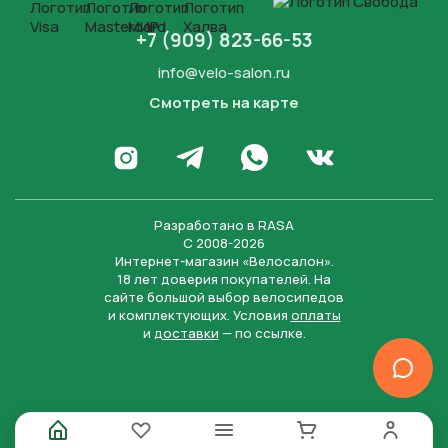
+7 (909) 823-66-53
info@velo-salon.ru
Смотреть на карте
Закрыть
Написать в WhatsApp
Перейти в Инстаграм
Написать в Телеграм
Перейти во Вконта
Разработано в
RASA
С 2008-2026
Интернет-магазин «Велосалон».
18 лет доверия покупателей. На
сайте большой выбор велосипедов
и комплектующих. Условия
оплаты
и
доставки
— по ссылке.
Отправить
Нажимая на кнопку “Отправить заявку”, вы даете
согласие на обработку персональных данных и