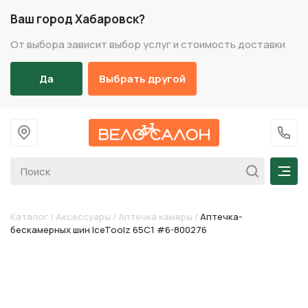
Ваш город Хабаровск?
От выбора зависит выбор услуг и стоимость доставки
Да
Выбрать другой
На главную
+7 (
Мен
Каталог
/
Аксессуары
/
Аптечка камеры
/
Аптечка-
бескамерных шин IceToolz 65C1 #6-800276