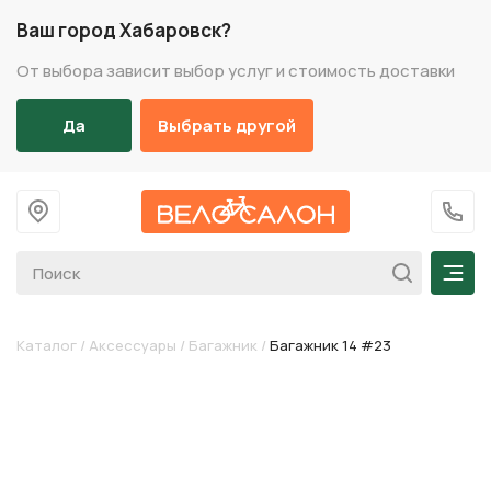
Ваш город Хабаровск?
От выбора зависит выбор услуг и стоимость доставки
Да
Выбрать другой
На главную
+7 (
Мен
Каталог
/
Аксессуары
/
Багажник
/
Багажник 14 #23