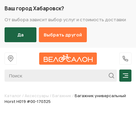
Ваш город Хабаровск?
От выбора зависит выбор услуг и стоимость доставки
Да
Выбрать другой
На главную
+7 (
Мен
Каталог
/
Аксессуары
/
Багажник
/
Багажник универсальный
Horst H019 #00-170325