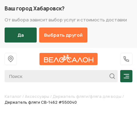
Ваш город Хабаровск?
От выбора зависит выбор услуг и стоимость доставки
Да
Выбрать другой
На главную
+7 (
Мен
Каталог
/
Аксессуары
/
Держатель фляги/фляга для воды
/
Держатель фляги CB-1462 #550040