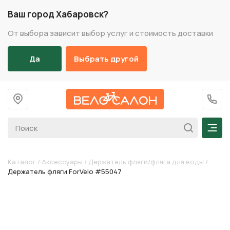
Ваш город Хабаровск?
От выбора зависит выбор услуг и стоимость доставки
Да
Выбрать другой
На главную
+7 (
Мен
Каталог
/
Аксессуары
/
Держатель фляги/фляга для воды
/
Держатель фляги ForVelo #55047