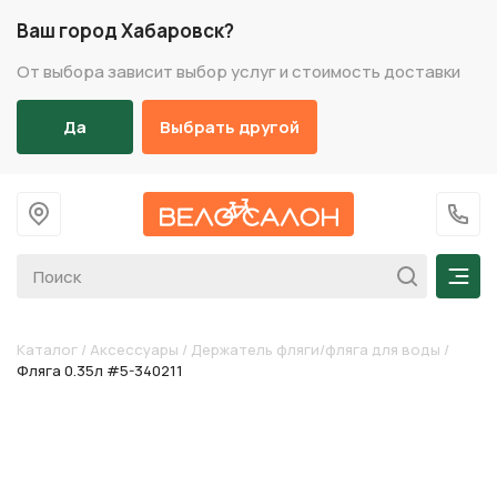
Ваш город Хабаровск?
От выбора зависит выбор услуг и стоимость доставки
Да
Выбрать другой
На главную
+7 (
Мен
Каталог
/
Аксессуары
/
Держатель фляги/фляга для воды
/
Фляга 0.35л #5-340211