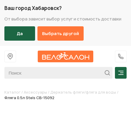
Ваш город Хабаровск?
От выбора зависит выбор услуг и стоимость доставки
Да
Выбрать другой
На главную
+7 (
Мен
Каталог
/
Аксессуары
/
Держатель фляги/фляга для воды
/
Фляга 0.5л Stels СВ-15092