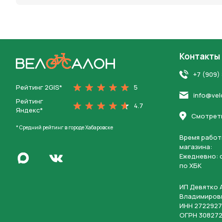
Контакты
На главную
+7 (909)
Рейтинг 2GIS*
5
info@vel
Рейтинг
4.7
Яндекс*
Смотреть
* Средний рейтинг в городе Хабаровске
Время работ
магазина:
Написать в Max
Ежедневно: c
Перейти во Вконтакте
по ХБК
ИП Девятко 
Владимиров
ИНН 2722927
ОГРН 308272