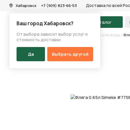
Доставка по всей Ро
Хабаровск
+7 (909) 823-66-53
На главную
Каталог
Ваш город Хабаровск?
От выбора зависит выбор услуг и
Каталог
/
Аксессуары
/
Держатель фляги/фляга для воды
/
Фля
стоимость доставки
Да
Выбрать другой