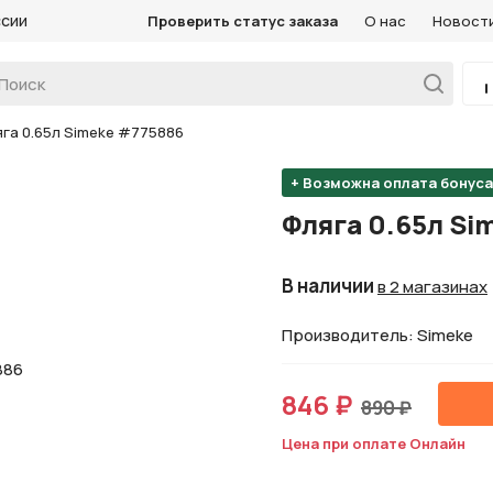
ссии
Проверить статус заказа
О нас
Новост
га 0.65л Simeke #775886
+ Возможна оплата бонус
Фляга 0.65л Si
В наличии
в 2 магазинах
Производитель: Simeke
846 ₽
890 ₽
Цена при оплате Онлайн