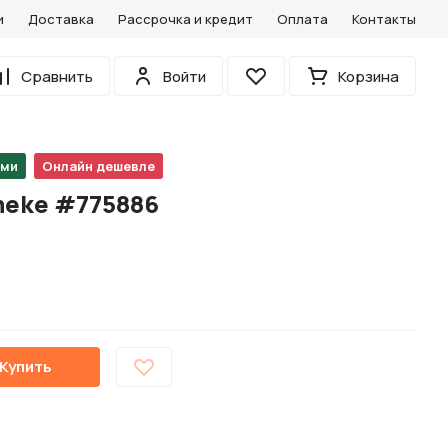
и
Доставка
Рассрочка и кредит
Оплата
Контакты
0
Сравнить
Войти
Корзина
Избранное
ами
Онлайн дешевле
meke #775886
Купить