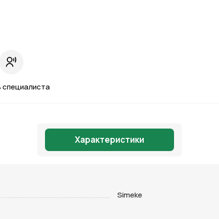
 специалиста
Характеристики
Отправить
Simeke
на кнопку “Отправить заявку”, вы даете
согласие на обработку
льных данных и соглашаетесь с политикой конфиденциальности