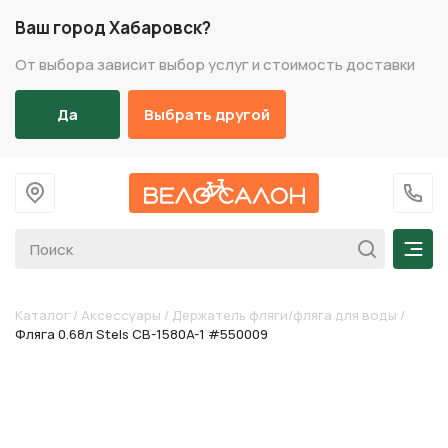
Ваш город Хабаровск?
От выбора зависит выбор услуг и стоимость доставки
Да
Выбрать другой
На главную
+7 (
Мен
Каталог
/
Аксессуары
/
Держатель фляги/фляга для воды
/
Фляга 0.68л Stels CB-1580A-1 #550009