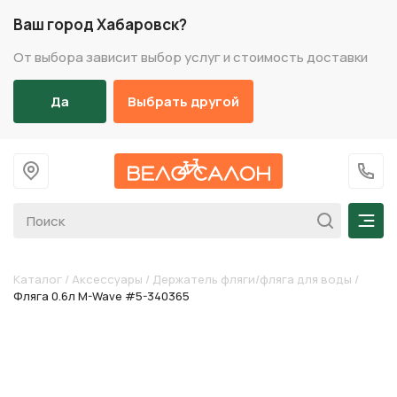
Ваш город Хабаровск?
От выбора зависит выбор услуг и стоимость доставки
Да
Выбрать другой
На главную
+7 (
Мен
Каталог
/
Аксессуары
/
Держатель фляги/фляга для воды
/
Фляга 0.6л M-Wave #5-340365