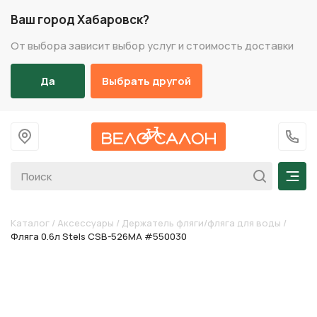
Ваш город Хабаровск?
От выбора зависит выбор услуг и стоимость доставки
Да
Выбрать другой
На главную
+7 (
Мен
Каталог
/
Аксессуары
/
Держатель фляги/фляга для воды
/
Фляга 0.6л Stels CSB-526MA #550030