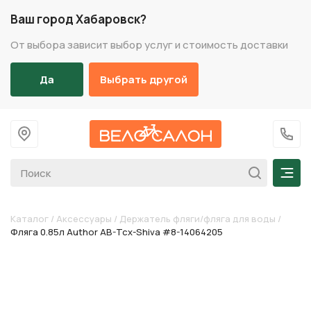
Ваш город Хабаровск?
От выбора зависит выбор услуг и стоимость доставки
Да
Выбрать другой
На главную
+7 (
Мен
Каталог
/
Аксессуары
/
Держатель фляги/фляга для воды
/
Фляга 0.85л Author AB-Tcx-Shiva #8-14064205