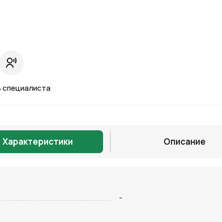
 специалиста
Характеристики
Описание
Отправить
-
на кнопку “Отправить заявку”, вы даете
согласие на обработку
льных данных и соглашаетесь с политикой конфиденциальности