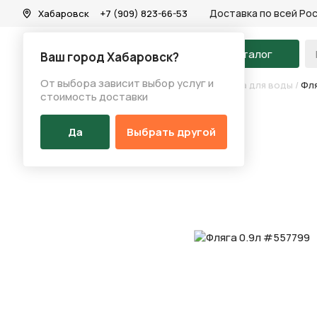
Доставка по всей Ро
Хабаровск
+7 (909) 823-66-53
На главную
Каталог
Ваш город Хабаровск?
От выбора зависит выбор услуг и
Каталог
/
Аксессуары
/
Держатель фляги/фляга для воды
/
Фля
стоимость доставки
Да
Выбрать другой