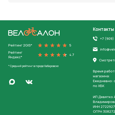
Контакты
На главную
+7 (909)
Рейтинг 2GIS*
5
info@vel
Рейтинг
4.7
Яндекс*
Смотреть
* Средний рейтинг в городе Хабаровске
Время работ
магазина:
Написать в Max
Ежедневно: c
Перейти во Вконтакте
по ХБК
ИП Девятко 
Владимиров
ИНН 2722927
ОГРН 308272