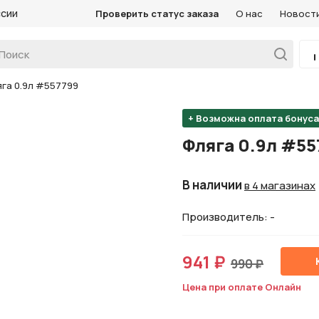
ссии
Проверить статус заказа
О нас
Новост
га 0.9л #557799
+ Возможна оплата бонус
Фляга 0.9л #55
В наличии
в 4 магазинах
Производитель: -
941 ₽
990 ₽
Цена при оплате Онлайн