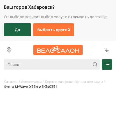
Ваш город Хабаровск?
От выбора зависит выбор услуг и стоимость доставки
Да
Выбрать другой
На главную
+7 (
Мен
Каталог
/
Аксессуары
/
Держатель фляги/фляга для воды
/
Фляга M-Wave 0.65л #5-340351