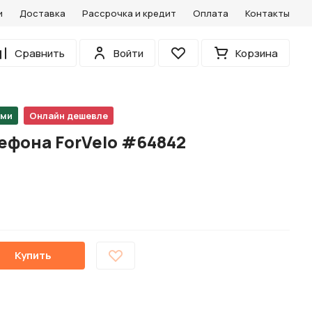
и
Доставка
Рассрочка и кредит
Оплата
Контакты
0
Сравнить
Войти
Корзина
Избранное
ами
Онлайн дешевле
ефона ForVelo #64842
Купить