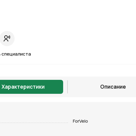
 специалиста
Характеристики
Описание
Отправить
ForVelo
на кнопку “Отправить заявку”, вы даете
согласие на обработку
льных данных и соглашаетесь с политикой конфиденциальности