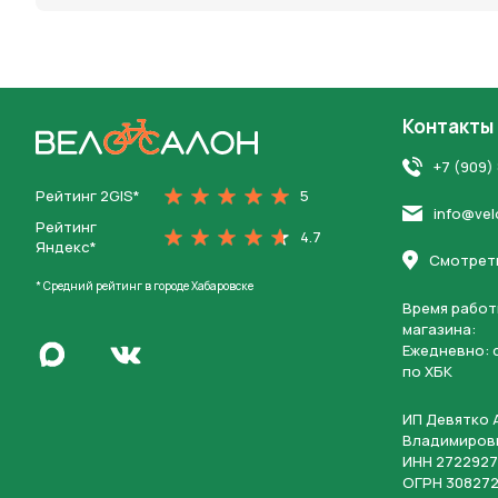
Контакты
На главную
+7 (909)
Рейтинг 2GIS*
5
info@vel
Рейтинг
4.7
Яндекс*
Смотреть
* Средний рейтинг в городе Хабаровске
Время работ
магазина:
Написать в Max
Ежедневно: c
Перейти во Вконтакте
по ХБК
ИП Девятко 
Владимиров
ИНН 2722927
ОГРН 308272