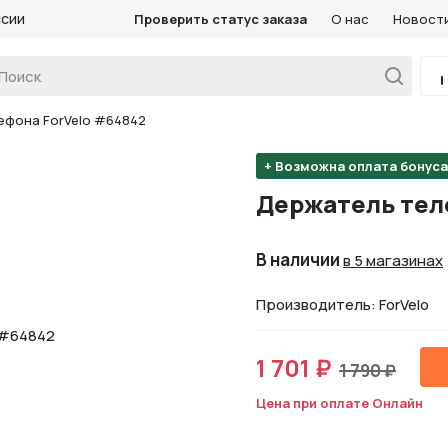
ссии
Проверить статус заказа
О нас
Новост
ефона ForVelo #64842
+ Возможна оплата бонус
Держатель тел
В наличии
в 5 магазинах
Производитель: ForVelo
1 701 ₽
1 790 ₽
Цена при оплате Онлайн