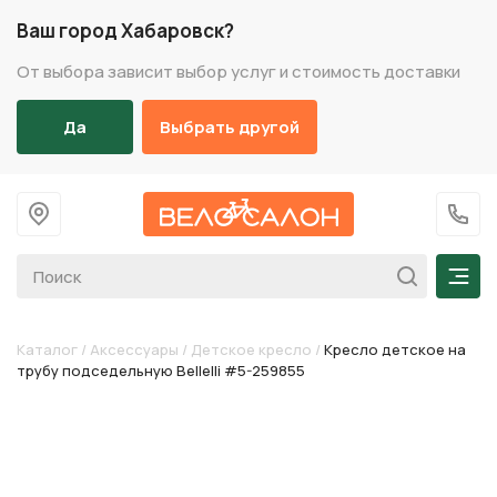
Ваш город Хабаровск?
От выбора зависит выбор услуг и стоимость доставки
Да
Выбрать другой
На главную
+7 (
Мен
Каталог
/
Аксессуары
/
Детское кресло
/
Кресло детское на
трубу подседельную Bellelli #5-259855