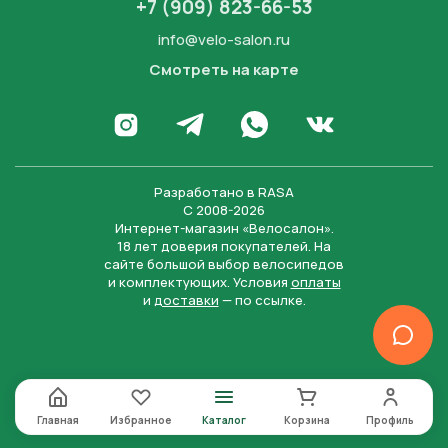
+7 (909) 823-66-53
info@velo-salon.ru
Смотреть на карте
Закрыть
Написать в WhatsApp
Перейти в Инстаграм
Написать в Телеграм
Перейти во Вконта
Разработано в
RASA
С 2008-2026
Интернет-магазин «Велосалон».
18 лет доверия покупателей. На
сайте большой выбор велосипедов
и комплектующих. Условия
оплаты
и
доставки
— по ссылке.
Отправить
Нажимая на кнопку “Отправить заявку”, вы даете
согласие на обработку персональных данных и
соглашаетесь с политикой конфиденциальности
Главная
Избранное
Каталог
Корзина
Профиль