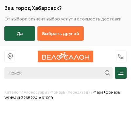
Ваш город Хабаровск?
От выбора зависит выбор услуг и стоимость доставки
Да
Выбрать другой
На главную
+7 (
Мен
Каталог
/
Аксессуары
/
Фонарь (перед/зад)
/
Фара+фонарь
WildWolf 3265224 #61009