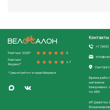
персона
Контакты
На главную
+7 (909)
Рейтинг 2GIS*
5
info@vel
Рейтинг
4.7
Яндекс*
Смотреть
* Средний рейтинг в городе Хабаровске
Время работ
магазина:
Написать в Max
Ежедневно: c
Перейти во Вконтакте
по ХБК
ИП Девятко 
Владимиров