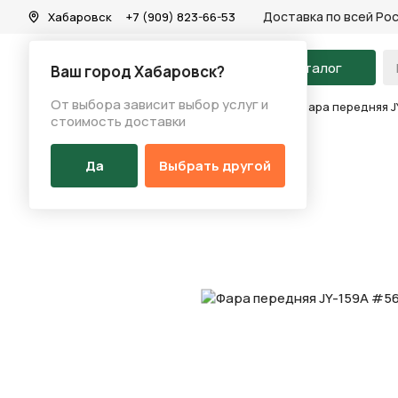
Доставка по всей Ро
Хабаровск
+7 (909) 823-66-53
На главную
Каталог
Ваш город Хабаровск?
От выбора зависит выбор услуг и
Каталог
/
Аксессуары
/
Фонарь (перед/зад)
/
Фара передняя J
стоимость доставки
Да
Выбрать другой