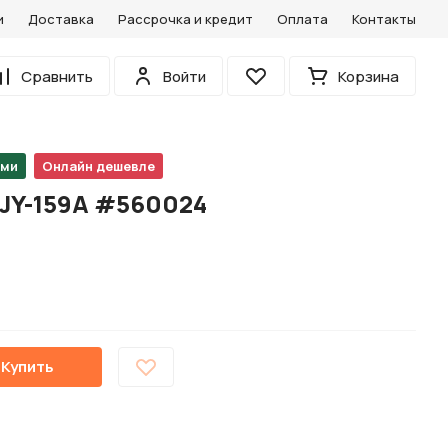
и
Доставка
Рассрочка и кредит
Оплата
Контакты
0
Сравнить
Войти
Корзина
Избранное
ами
Онлайн дешевле
 JY-159A #560024
Купить