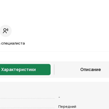
 специалиста
Характеристики
Описание
Отправить
-
Передний
на кнопку “Отправить заявку”, вы даете
согласие на обработку