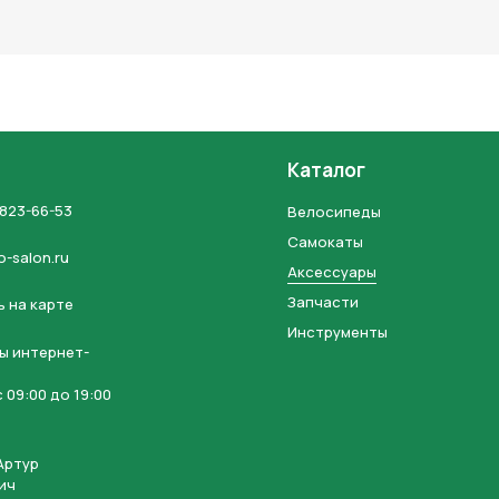
льных данных и соглашаетесь с политикой конфиденциальности
Каталог
 823-66-53
Велосипеды
Самокаты
o-salon.ru
Аксессуары
Запчасти
 на карте
Инструменты
ы интернет-
 09:00 до 19:00
Артур
ич