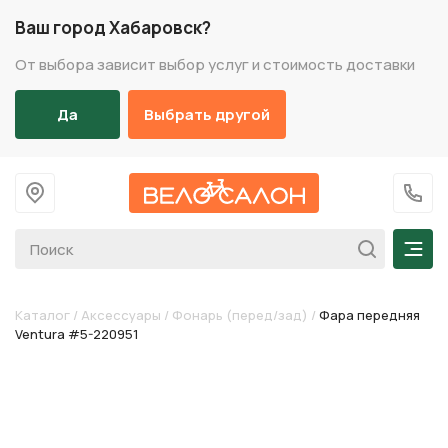
Ваш город Хабаровск?
От выбора зависит выбор услуг и стоимость доставки
Да
Выбрать другой
На главную
+7 (
Мен
Каталог
/
Аксессуары
/
Фонарь (перед/зад)
/
Фара передняя
Ventura #5-220951