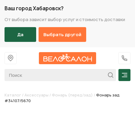
Ваш город Хабаровск?
От выбора зависит выбор услуг и стоимость доставки
Да
Выбрать другой
На главную
+7 (
Мен
Каталог
/
Аксессуары
/
Фонарь (перед/зад)
/
Фонарь зад
#34107/5670