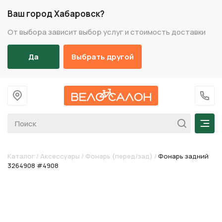
Ваш город Хабаровск?
От выбора зависит выбор услуг и стоимость доставки
Да
Выбрать другой
На главную
+7 (
Мен
Каталог
/
Аксессуары
/
Фонарь (перед/зад)
/
Фонарь задний
3264908 #4908