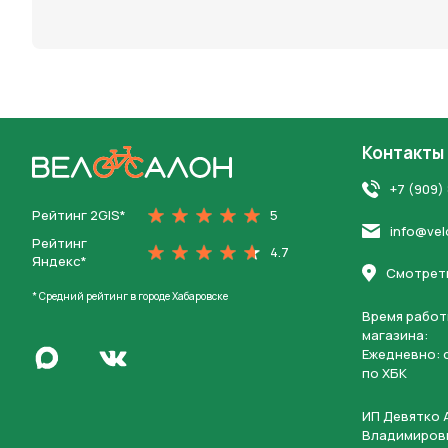
персона
Контакты
На главную
+7 (909)
Рейтинг 2GIS*
5
info@vel
Рейтинг
4.7
Яндекс*
Смотреть
* Средний рейтинг в городе Хабаровске
Время работ
магазина:
Написать в Max
Ежедневно: c
Перейти во Вконтакте
по ХБК
ИП Девятко 
Владимиров