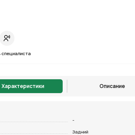
 специалиста
Характеристики
Описание
Отправить
-
Задний
на кнопку “Отправить заявку”, вы даете
согласие на обработку