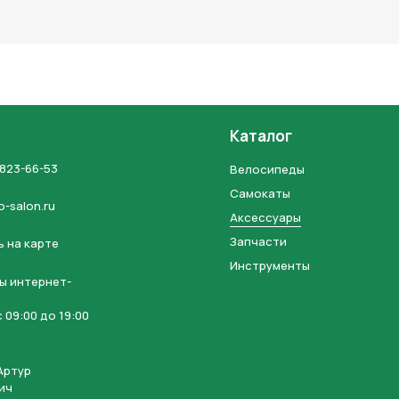
льных данных и соглашаетесь с политикой конфиденциальности
Каталог
 823-66-53
Велосипеды
Самокаты
o-salon.ru
Аксессуары
Запчасти
 на карте
Инструменты
ы интернет-
 09:00 до 19:00
Артур
ич