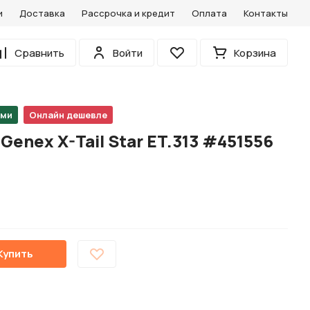
и
Доставка
Рассрочка и кредит
Оплата
Контакты
0
Сравнить
Войти
Корзина
Избранное
ами
Онлайн дешевле
enex X-Tail Star ET.313 #451556
Купить