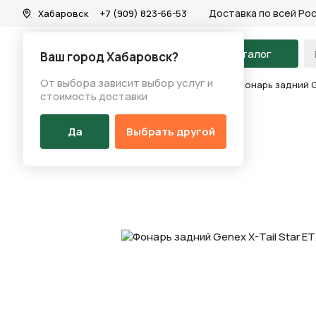
Доставка по всей Ро
Хабаровск
+7 (909) 823-66-53
На главную
Каталог
Ваш город Хабаровск?
От выбора зависит выбор услуг и
Каталог
/
Аксессуары
/
Фонарь (перед/зад)
/
Фонарь задний Ge
стоимость доставки
Да
Выбрать другой