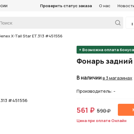
ссии
Проверить статус заказа
О нас
Новост
nex X-Tail Star ET.313 #451556
+ Возможна оплата бонус
Фонарь задний G
В наличии
в 3 магазинах
Производитель: -
561 ₽
590 ₽
Цена при оплате Онлайн