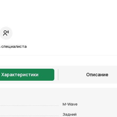
 специалиста
Характеристики
Описание
Отправить
M-Wave
Задний
на кнопку “Отправить заявку”, вы даете
согласие на обработку