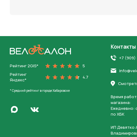
персона
Контакты
На главную
+7 (909)
Рейтинг 2GIS*
5
info@vel
Рейтинг
4.7
Яндекс*
Смотреть
* Средний рейтинг в городе Хабаровске
Время работ
магазина:
Написать в Max
Ежедневно: c
Перейти во Вконтакте
по ХБК
ИП Девятко 
Владимиров