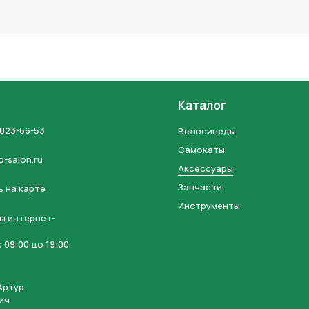
льных данных и соглашаетесь с политикой конфиденциальности
Каталог
 823-66-53
Велосипеды
Самокаты
o-salon.ru
Аксессуары
Запчасти
 на карте
Инструменты
ы интернет-
 09:00 до 19:00
Артур
ич