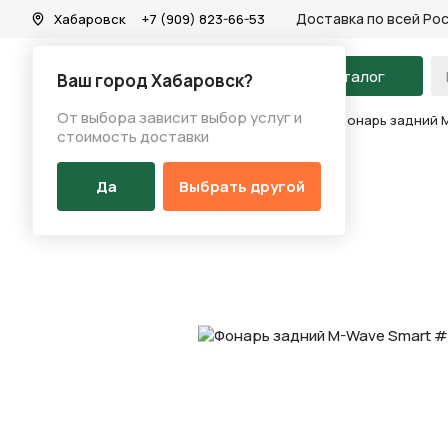
Доставка по всей Ро
Хабаровск
+7 (909) 823-66-53
На главную
Каталог
Ваш город Хабаровск?
От выбора зависит выбор услуг и
Каталог
/
Аксессуары
/
Фонарь (перед/зад)
/
Фонарь задний 
стоимость доставки
Да
Выбрать другой