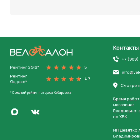
персона
Контакты
На главную
+7 (909)
Рейтинг 2GIS*
5
info@vel
Рейтинг
4.7
Яндекс*
Смотреть
* Средний рейтинг в городе Хабаровске
Время работ
магазина:
Написать в Max
Ежедневно: c
Перейти во Вконтакте
по ХБК
ИП Девятко 
Владимиров