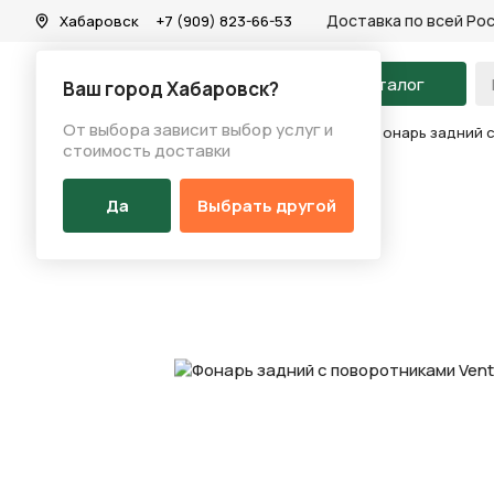
Доставка по всей Ро
Хабаровск
+7 (909) 823-66-53
На главную
Каталог
Ваш город Хабаровск?
От выбора зависит выбор услуг и
Каталог
/
Аксессуары
/
Фонарь (перед/зад)
/
Фонарь задний с
стоимость доставки
Да
Выбрать другой