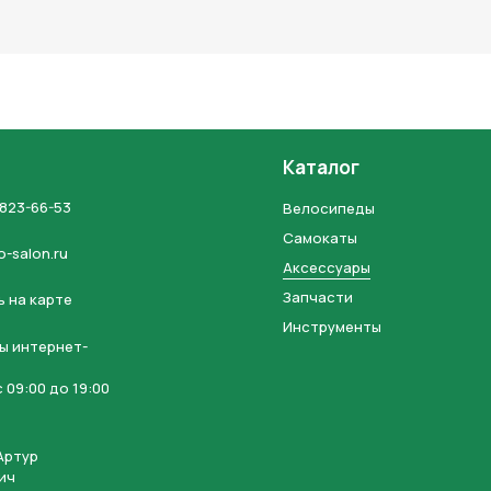
льных данных и соглашаетесь с политикой конфиденциальности
Каталог
 823-66-53
Велосипеды
Самокаты
o-salon.ru
Аксессуары
Запчасти
 на карте
Инструменты
ы интернет-
 09:00 до 19:00
Артур
ич