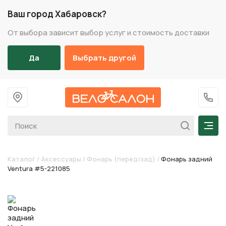
Ваш город Хабаровск?
От выбора зависит выбор услуг и стоимость доставки
Да
Выбрать другой
На главную
+7 (
Мен
Каталог
/
Аксессуары
/
Фонарь (перед/зад)
/
Фонарь задний
Ventura #5-221085