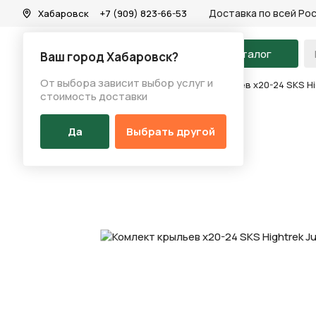
Доставка по всей Ро
Хабаровск
+7 (909) 823-66-53
На главную
Каталог
Ваш город Хабаровск?
От выбора зависит выбор услуг и
Каталог
/
Аксессуары
/
Крыло
/
Комлект крыльев х20-24 SKS Hi
стоимость доставки
Да
Выбрать другой