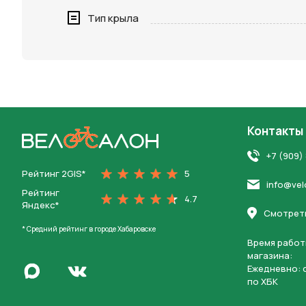
Нажимая 
Тип крыла
персона
Контакты
На главную
+7 (909)
Рейтинг 2GIS*
5
info@vel
Рейтинг
4.7
Яндекс*
Смотреть
* Средний рейтинг в городе Хабаровске
Время работ
магазина:
Написать в Max
Ежедневно: c
Перейти во Вконтакте
по ХБК