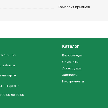
на кнопку “Отправить заявку”, вы даете
согласие на обработку
Комплект крыльев
льных данных и соглашаетесь с политикой конфиденциальности
Каталог
 823-66-53
Велосипеды
Самокаты
o-salon.ru
Аксессуары
Запчасти
 на карте
Инструменты
ы интернет-
 09:00 до 19:00