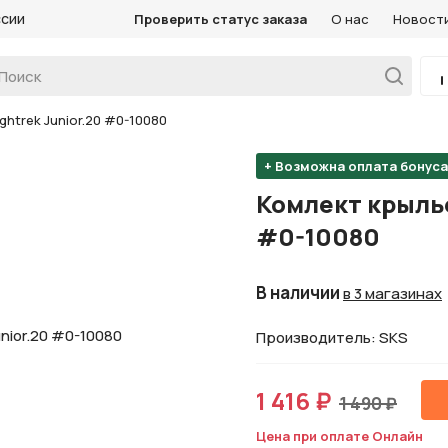
ссии
Проверить статус заказа
О нас
Новост
ghtrek Junior.20 #0-10080
+ Возможна оплата бонус
Комлект крылье
#0-10080
В наличии
в 3 магазинах
Производитель: SKS
1 416 ₽
1 490 ₽
Цена при оплате Онлайн