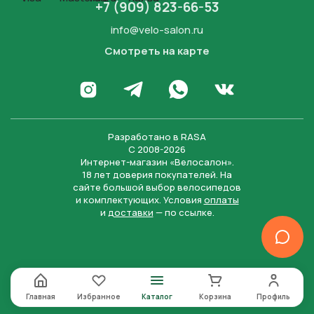
+7 (909) 823-66-53
info@velo-salon.ru
Смотреть на карте
Закрыть
Написать в WhatsApp
Перейти в Инстаграм
Написать в Телеграм
Перейти во Вконта
Разработано в
RASA
С 2008-2026
Интернет-магазин «Велосалон».
18 лет доверия покупателей. На
сайте большой выбор велосипедов
и комплектующих. Условия
оплаты
и
доставки
— по ссылке.
Отправить
Нажимая на кнопку “Отправить заявку”, вы даете
согласие на обработку персональных данных и
соглашаетесь с политикой конфиденциальности
Главная
Избранное
Каталог
Корзина
Профиль