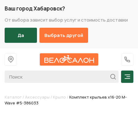
Ваш город Хабаровск?
От выбора зависит выбор услуг и стоимость доставки
Да
Выбрать другой
На главную
+7 (
Мен
Каталог
/
Аксессуары
/
Крыло
/
Комплект крыльев х16-20 M-
Wave #5-386033