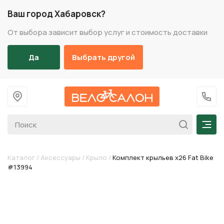
Ваш город Хабаровск?
От выбора зависит выбор услуг и стоимость доставки
Да
Выбрать другой
На главную
+7 (
Мен
Каталог
/
Аксессуары
/
Крыло
/
Комплект крыльев х26 Fat Bike
#13994