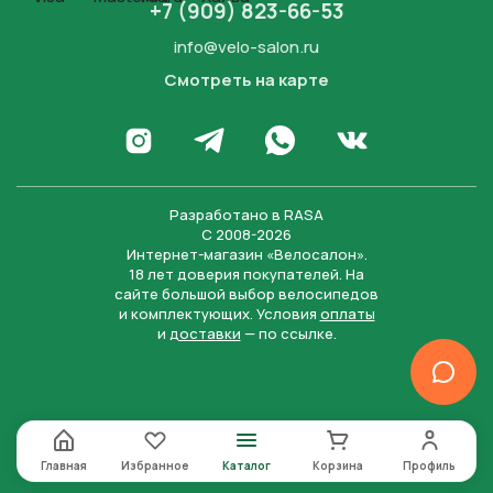
+7 (909) 823-66-53
info@velo-salon.ru
Смотреть на карте
Закрыть
Написать в WhatsApp
Перейти в Инстаграм
Написать в Телеграм
Перейти во Вконта
Разработано в
RASA
С 2008-2026
Интернет-магазин «Велосалон».
18 лет доверия покупателей. На
сайте большой выбор велосипедов
и комплектующих. Условия
оплаты
и
доставки
— по ссылке.
Отправить
Нажимая на кнопку “Отправить заявку”, вы даете
согласие на обработку персональных данных и
соглашаетесь с политикой конфиденциальности
Главная
Избранное
Каталог
Корзина
Профиль