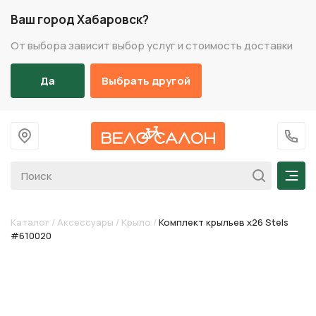
Ваш город Хабаровск?
От выбора зависит выбор услуг и стоимость доставки
Да
Выбрать другой
На главную
+7 (
Мен
Каталог
/
Аксессуары
/
Крыло
/
Комплект крыльев х26 Stels
#610020