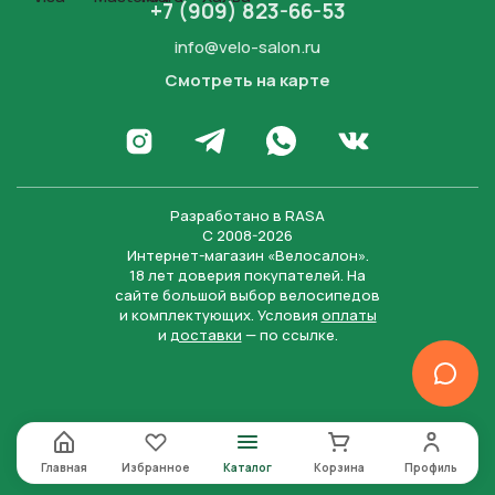
+7 (909) 823-66-53
info@velo-salon.ru
Смотреть на карте
Закрыть
Написать в WhatsApp
Перейти в Инстаграм
Написать в Телеграм
Перейти во Вконта
Разработано в
RASA
С 2008-2026
Интернет-магазин «Велосалон».
18 лет доверия покупателей. На
сайте большой выбор велосипедов
и комплектующих. Условия
оплаты
и
доставки
— по ссылке.
Отправить
Нажимая на кнопку “Отправить заявку”, вы даете
согласие на обработку персональных данных и
соглашаетесь с политикой конфиденциальности
Главная
Избранное
Каталог
Корзина
Профиль