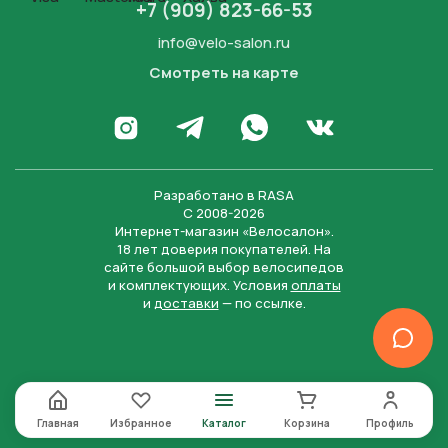
+7 (909) 823-66-53
info@velo-salon.ru
Смотреть на карте
Закрыть
Написать в WhatsApp
Перейти в Инстаграм
Написать в Телеграм
Перейти во Вконта
Разработано в
RASA
С 2008-2026
Интернет-магазин «Велосалон».
18 лет доверия покупателей. На
сайте большой выбор велосипедов
и комплектующих. Условия
оплаты
и
доставки
— по ссылке.
Отправить
Нажимая на кнопку “Отправить заявку”, вы даете
согласие на обработку персональных данных и
соглашаетесь с политикой конфиденциальности
Главная
Избранное
Каталог
Корзина
Профиль