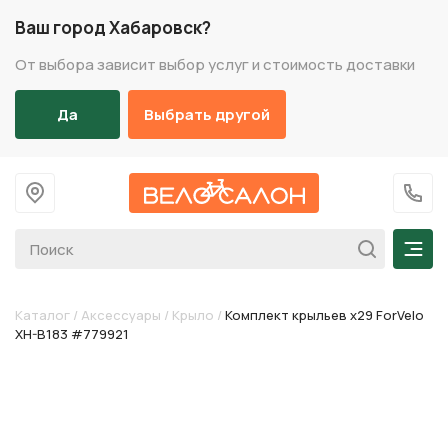
Ваш город Хабаровск?
От выбора зависит выбор услуг и стоимость доставки
Да
Выбрать другой
На главную
+7 (
Мен
Каталог
/
Аксессуары
/
Крыло
/
Комплект крыльев х29 ForVelo
XH-B183 #779921