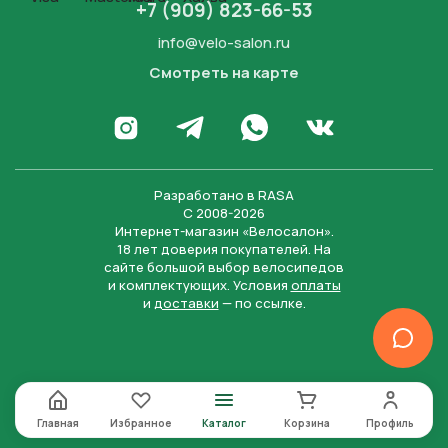
+7 (909) 823-66-53
info@velo-salon.ru
Смотреть на карте
Закрыть
Написать в WhatsApp
Перейти в Инстаграм
Написать в Телеграм
Перейти во Вконта
Разработано в
RASA
С 2008-2026
Интернет-магазин «Велосалон».
18 лет доверия покупателей. На
сайте большой выбор велосипедов
и комплектующих. Условия
оплаты
и
доставки
— по ссылке.
Отправить
Нажимая на кнопку “Отправить заявку”, вы даете
согласие на обработку персональных данных и
соглашаетесь с политикой конфиденциальности
Главная
Избранное
Каталог
Корзина
Профиль