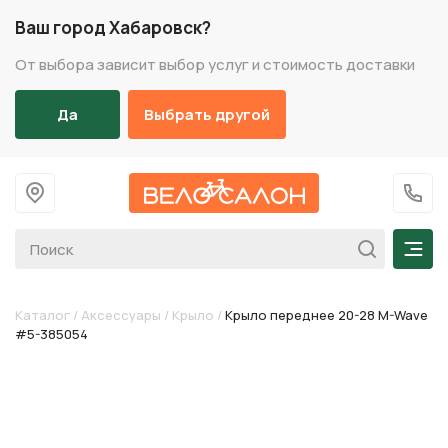
Ваш город Хабаровск?
От выбора зависит выбор услуг и стоимость доставки
Да
Выбрать другой
На главную
+7 (
Мен
Каталог
/
Аксессуары
/
Крыло
/
Крыло переднее 20-28 M-Wave
#5-385054